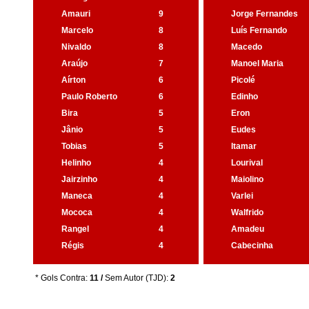
Amauri
9
Jorge Fernandes
Marcelo
8
Luís Fernando
Nivaldo
8
Macedo
Araújo
7
Manoel Maria
Aírton
6
Picolé
Paulo Roberto
6
Edinho
Bira
5
Eron
Jânio
5
Eudes
Tobias
5
Itamar
Helinho
4
Lourival
Jairzinho
4
Maiolino
Maneca
4
Varlei
Mococa
4
Walfrido
Rangel
4
Amadeu
Régis
4
Cabecinha
* Gols Contra:
11 /
Sem Autor (TJD):
2