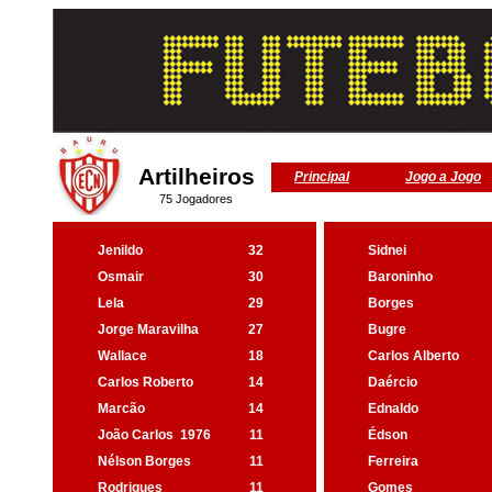
Artilheiros
Principal
Jogo a Jogo
75 Jogadores
Jenildo
32
Sidnei
Osmair
30
Baroninho
Lela
29
Borges
Jorge Maravilha
27
Bugre
Wallace
18
Carlos Alberto
Carlos Roberto
14
Daércio
Marcão
14
Ednaldo
João Carlos
1976
11
Édson
Nélson Borges
11
Ferreira
Rodrigues
11
Gomes