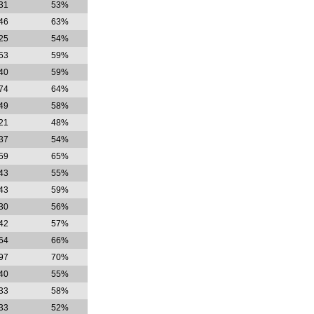
31
53%
46
63%
25
54%
53
59%
40
59%
74
64%
49
58%
21
48%
37
54%
59
65%
43
55%
43
59%
30
56%
42
57%
64
66%
97
70%
40
55%
33
58%
33
52%