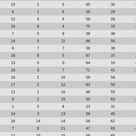
15
2
5
65
30
6
1
6
26
28
12
4
6
59
28
15
8
4
75
33
7
5
8
38
38
14
5
11
66
50
9
7
7
36
38
16
6
5
67
37
13
5
0
64
16
16
3
7
71
41
16
2
16
59
58
17
2
12
63
50
12
1
16
48
55
9
2
15
50
63
1
5
8
23
31
14
3
13
59
45
16
14
14
56
62
7
8
21
47
65
17
10
15
58
65