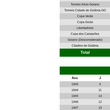
Torneio Início-Goiano
Torneio Cidade de Goiânia-GO
Copa Verde
Copa Goiás
Libertadores
Copa dos Campeões
Goiano (Desconsiderado)
Citadino de Goiânia
Total
Ano
J
1943
4
1944
11
1945
14
1946
12
1947
15