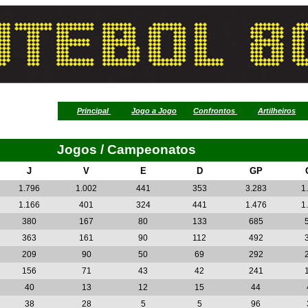
Principal
Jogo a Jogo
Confrontos
Artilheiros
Jogos / Campeonatos
J
V
E
D
GP
1.796
1.002
441
353
3.283
1
1.166
401
324
441
1.476
1
380
167
80
133
685
363
161
90
112
492
209
90
50
69
292
156
71
43
42
241
40
13
12
15
44
38
28
5
5
96