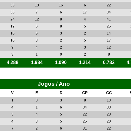
35
13
16
6
22
30
7
6
17
34
24
12
8
4
41
19
6
8
5
25
10
5
3
2
14
10
3
2
5
17
9
4
2
3
12
3
1
0
2
8
4.288
1.984
1.090
1.214
6.782
4
Jogos / Ano
V
E
D
GP
GC
1
0
3
8
13
4
1
6
34
33
5
4
5
22
28
4
3
5
25
20
7
2
6
31
22