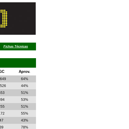
Fichas Técnicas
GC
Aprov.
.649
64%
.526
44%
553
51%
394
53%
255
51%
172
55%
47
43%
39
78%