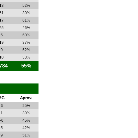
13
52%
51
30%
17
61%
25
46%
5
60%
19
37%
9
52%
10
33%
.784
55%
SG
Aprov.
-5
25%
1
39%
-6
45%
5
42%
9
51%