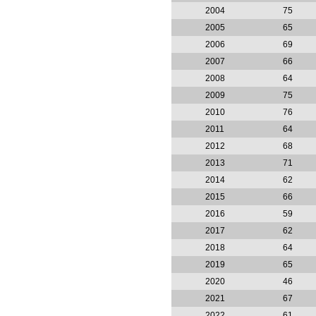
2004
75
2005
65
2006
69
2007
66
2008
64
2009
75
2010
76
2011
64
2012
68
2013
71
2014
62
2015
66
2016
59
2017
62
2018
64
2019
65
2020
46
2021
67
2022
61