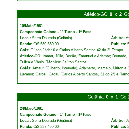
Atlético-GO
0
x
2
Go
10/Maio/1981
Campeonato Goiano - 1° Turno - 1ª Fase
Local:
Serra Dourada (Goiânia)
Árbitro:
A
Renda:
Cr$ 580.650,00
Público:
Gols:
Gílson Jáder 6 e Carlos Alberto Santos 42 do 2° Tempo.
Atlético-GO:
Itamar, Júlio, Decão, Emanuel e Ademar; Dourado, Du
Tulica e Vânio.
Técnico:
Jaílton Santos.
Goiás:
Amauri (Gilberto, intervalo), Adalberto, Marcelo, Mílton e
Luvanor; Gardel, Cacau (Carlos Alberto Santos, 31 do 2°) e Ram
Goiânia
0
x
1
Goi
24/Maio/1981
Campeonato Goiano - 1° Turno - 1ª Fase
Local:
Serra Dourada (Goiânia)
Árbitro:
J
Renda:
Cr$ 337.450,00
Público: