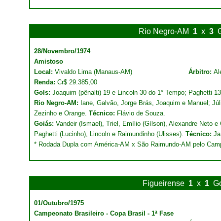
Rio Negro-AM
1
x
3
28/Novembro/1974
Amistoso
Local:
Vivaldo Lima (Manaus-AM)
Árbitro:
Al
Renda:
Cr$ 29.385,00
Gols:
Joaquim (pênalti) 19 e Lincoln 30 do 1° Tempo; Paghetti 1
Rio Negro-AM:
Iane, Galvão, Jorge Brás, Joaquim e Manuel; Júl
Zezinho e Orange.
Técnico:
Flávio de Souza.
Goiás:
Vandeir (Ismael), Triel, Emílio (Gílson), Alexandre Neto e 
Paghetti (Lucinho), Lincoln e Raimundinho (Ulisses).
Técnico:
Jaí
* Rodada Dupla com América-AM x São Raimundo-AM pelo Cam
Figueirense
1
x
1
G
01/Outubro/1975
Campeonato Brasileiro - Copa Brasil - 1ª Fase