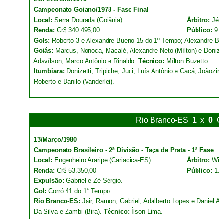
Campeonato Goiano/1978 - Fase Final
Local:
Serra Dourada (Goiânia)
Árbitro:
Jé
Renda:
Cr$ 340.495,00
Público:
9
Gols:
Roberto 3 e Alexandre Bueno 15 do 1º Tempo; Alexandre 
Goiás:
Marcus, Nonoca, Macalé, Alexandre Neto (Mílton) e Doniz
Adavílson, Marco Antônio e Rinaldo.
Técnico:
Mílton Buzetto.
Itumbiara:
Donizetti, Tripiche, Juci, Luís Antônio e Cacá; Joãoz
Roberto e Danilo (Vanderlei).
Rio Branco-ES
1
x
0
13/Março/1980
Campeonato Brasileiro - 2ª Divisão - Taça de Prata - 1ª Fase
Local:
Engenheiro Araripe (Cariacica-ES)
Árbitro:
Wi
Renda:
Cr$ 53.350,00
Público:
1
Expulsão:
Gabriel e Zé Sérgio.
Gol:
Corró 41 do 1° Tempo.
Rio Branco-ES:
Jair, Ramon, Gabriel, Adalberto Lopes e Daniel 
Da Silva e Zambi (Bira).
Técnico:
Ílson Lima.