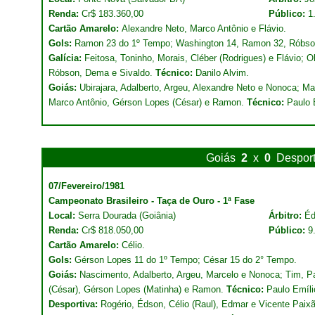
Renda:
Cr$ 183.360,00
Público:
1
Cartão Amarelo:
Alexandre Neto, Marco Antônio e Flávio.
Gols:
Ramon 23 do 1º Tempo; Washington 14, Ramon 32, Róbso
Galícia:
Feitosa, Toninho, Morais, Cléber (Rodrigues) e Flávio; 
Róbson, Dema e Sivaldo.
Técnico:
Danilo Alvim.
Goiás:
Ubirajara, Adalberto, Argeu, Alexandre Neto e Nonoca; Ma
Marco Antônio, Gérson Lopes (César) e Ramon.
Técnico:
Paulo 
Goiás
2
x
0
Desport
07/Fevereiro/1981
Campeonato Brasileiro - Taça de Ouro - 1ª Fase
Local:
Serra Dourada (Goiânia)
Árbitro:
Éd
Renda:
Cr$ 818.050,00
Público:
9
Cartão Amarelo:
Célio.
Gols:
Gérson Lopes 11 do 1º Tempo; César 15 do 2° Tempo.
Goiás:
Nascimento, Adalberto, Argeu, Marcelo e Nonoca; Tim, P
(César), Gérson Lopes (Matinha) e Ramon.
Técnico:
Paulo Emíli
Desportiva:
Rogério, Édson, Célio (Raul), Edmar e Vicente Paix