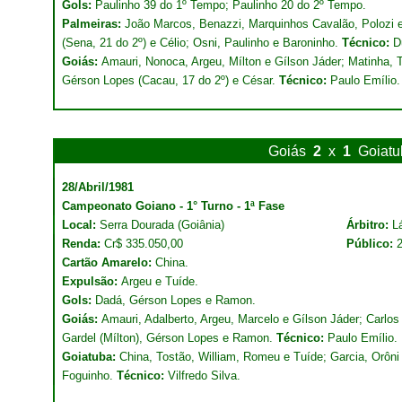
Gols:
Paulinho 39 do 1º Tempo; Paulinho 20 do 2º Tempo.
Palmeiras:
João Marcos, Benazzi, Marquinhos Cavalão, Polozi e
(Sena, 21 do 2º) e Célio; Osni, Paulinho e Baroninho.
Técnico:
D
Goiás:
Amauri, Nonoca, Argeu, Mílton e Gílson Jáder; Matinha, T
Gérson Lopes (Cacau, 17 do 2º) e César.
Técnico:
Paulo Emílio.
Goiás
2
x
1
Goiatu
28/Abril/1981
Campeonato Goiano - 1° Turno - 1ª Fase
Local:
Serra Dourada (Goiânia)
Árbitro:
L
Renda:
Cr$ 335.050,00
Público:
Cartão Amarelo:
China.
Expulsão:
Argeu e Tuíde.
Gols:
Dadá, Gérson Lopes e Ramon.
Goiás:
Amauri, Adalberto, Argeu, Marcelo e Gílson Jáder; Carlos
Gardel (Mílton), Gérson Lopes e Ramon.
Técnico:
Paulo Emílio.
Goiatuba:
China, Tostão, William, Romeu e Tuíde; Garcia, Orôni e
Foguinho.
Técnico:
Vilfredo Silva.