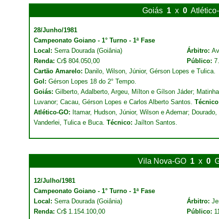
Goiás
1
x
0
Atlétic
28/Junho/1981
Campeonato Goiano - 1° Turno - 1ª Fase
Local:
Serra Dourada (Goiânia)
Árbitro:
Av
Renda:
Cr$ 804.050,00
Público:
7
Cartão Amarelo:
Danilo, Wilson, Júnior, Gérson Lopes e Tulica.
Gol:
Gérson Lopes 18 do 2° Tempo.
Goiás:
Gilberto, Adalberto, Argeu, Mílton e Gílson Jáder; Matinh
Luvanor; Cacau, Gérson Lopes e Carlos Alberto Santos.
Técnico
Atlético-GO:
Itamar, Hudson, Júnior, Wilson e Ademar; Dourado, D
Vanderlei, Tulica e Buca.
Técnico:
Jaílton Santos.
Vila Nova-GO
1
x
0
G
12/Julho/1981
Campeonato Goiano - 1° Turno - 1ª Fase
Local:
Serra Dourada (Goiânia)
Árbitro:
Je
Renda:
Cr$ 1.154.100,00
Público:
1