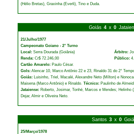
(Hélio Bretas), Graxinha (Everli), Tino e Duda.
Goiás
4
x
0
Jataie
21/Julho/1977
Campeonato Goiano - 2° Turno
Local:
Serra Dourada (Goiânia)
Árbitro:
Jo
Renda:
Cr$ 72.246,00
Público:
4
Cartão Amarelo:
Paulo César.
Gols:
Alencar 10, Marco Antônio 22 e 23, Rinaldo 31 do 2° Temp
Goiás:
Luisinho, Triel, Macalé, Alexandre Neto (Mílton) e Nonoca;
Maisena (Marco Antônio) e Rinaldo.
Técnico:
Paulinho de Almeid
Jataiense:
Roberto, Josimar, Tonhé, Marcos e Mendes; Helinho (Z
Dejar, Almir e Oliveira Neto.
Santos
3
x
0
Goi
25/Março/1978