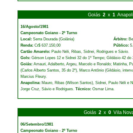
Goiás
2
x
1
Anapol
16/Agosto/1981
Campeonato Goiano - 2º Turno
Local:
Serra Dourada (Goiânia)
Árbitro:
Be
Renda:
Cr$ 637.150,00
Público:
5
Cartão Amarelo:
Paulo Néli, Ribas, Sidnei, Rodrigues e Sávio.
Gols:
Gérson Lopes 12 e Sidnei 32 do 1º Tempo; Gildásio 42 do
Goiás:
Amauri, Adalberto, Argeu, Marcelo e Ronaldo; Matinha, P
(Carlos Alberto Santos, 35 do 2º), Marco Antônio (Gildásio, inter
Marcius Fleury.
Anapolina:
Mauro, Ribas (Wilson Santos), Sidnei, Paulo Néli e N
Jorge Cruz, Sávio e Rodrigues.
Técnico:
Osmar Lima.
Goiás
2
x
0
Vila Nov
06/Setembro/1981
Campeonato Goiano - 2º Turno