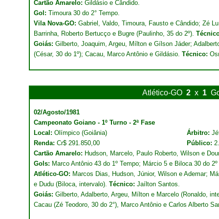
Cartão Amarelo:
Gildásio e Cândido.
Gol:
Timoura 30 do 2° Tempo.
Vila Nova-GO:
Gabriel, Valdo, Timoura, Fausto e Cândido; Zé Luí
Barrinha, Roberto Bertucço e Bugre (Paulinho, 35 do 2º).
Técnico
Goiás:
Gilberto, Joaquim, Argeu, Mílton e Gílson Jáder; Adalber
(César, 30 do 1º); Cacau, Marco Antônio e Gildásio.
Técnico:
Osm
Atlético-GO
2
x
1
Go
02/Agosto/1981
Campeonato Goiano - 1º Turno - 2ª Fase
Local:
Olímpico (Goiânia)
Árbitro:
Jé
Renda:
Cr$ 291.850,00
Público:
2
Cartão Amarelo:
Hudson, Marcelo, Paulo Roberto, Wilson e Dou
Gols:
Marco Antônio 43 do 1º Tempo; Márcio 5 e Biloca 30 do 2
Atlético-GO:
Marcos Dias, Hudson, Júnior, Wilson e Ademar; Már
e Dudu (Biloca, intervalo).
Técnico:
Jaílton Santos.
Goiás:
Gilberto, Adalberto, Argeu, Mílton e Marcelo (Ronaldo, in
Cacau (Zé Teodoro, 30 do 2°), Marco Antônio e Carlos Alberto S