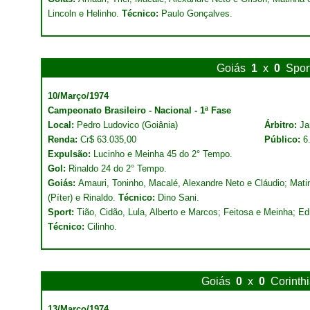
Lincoln e Helinho.
Técnico:
Paulo Gonçalves.
Goiás
1
x
0
Spor
10/Março/1974
Campeonato Brasileiro - Nacional - 1ª Fase
Local:
Pedro Ludovico (Goiânia)
Árbitro:
Ja
Renda:
Cr$ 63.035,00
Público:
6
Expulsão:
Lucinho e Meinha 45 do 2° Tempo.
Gol:
Rinaldo 24 do 2° Tempo.
Goiás:
Amauri, Toninho, Macalé, Alexandre Neto e Cláudio; Matin
(Píter) e Rinaldo.
Técnico:
Dino Sani.
Sport:
Tião, Cidão, Lula, Alberto e Marcos; Feitosa e Meinha; 
Técnico:
Cilinho.
Goiás
0
x
0
Corinth
13/Março/1974