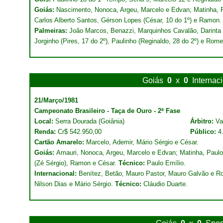
Goiás:
Nascimento, Nonoca, Argeu, Marcelo e Edvan; Matinha, P
Carlos Alberto Santos, Gérson Lopes (César, 10 do 1º) e Ramon
Palmeiras:
João Marcos, Benazzi, Marquinhos Cavalão, Darinta 
Jorginho (Pires, 17 do 2º), Paulinho (Reginaldo, 28 do 2º) e Rom
Goiás
0
x
0
Internac
21/Março/1981
Campeonato Brasileiro - Taça de Ouro - 2ª Fase
Local:
Serra Dourada (Goiânia)
Árbitro:
Val
Renda:
Cr$ 542.950,00
Público:
4
Cartão Amarelo:
Marcelo, Ademir, Mário Sérgio e César.
Goiás:
Amauri, Nonoca, Argeu, Marcelo e Edvan; Matinha, Paulo
(Zé Sérgio), Ramon e César.
Técnico:
Paulo Emílio.
Internacional:
Benítez, Betão, Mauro Pastor, Mauro Galvão e Rod
Nilson Dias e Mário Sérgio.
Técnico:
Cláudio Duarte.