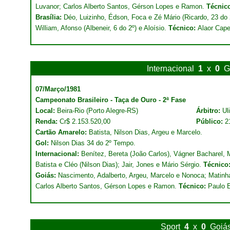
Luvanor; Carlos Alberto Santos, Gérson Lopes e Ramon.
Técnic
Brasília:
Déo, Luizinho, Édson, Foca e Zé Mário (Ricardo, 23 do 
William, Afonso (Albeneir, 6 do 2º) e Aloísio.
Técnico:
Alaor Cape
Internacional
1
x
0
G
07/Março/1981
Campeonato Brasileiro - Taça de Ouro - 2ª Fase
Local:
Beira-Rio (Porto Alegre-RS)
Árbitro:
Ul
Renda:
Cr$ 2.153.520,00
Público:
2
Cartão Amarelo:
Batista, Nilson Dias, Argeu e Marcelo.
Gol:
Nilson Dias 34 do 2º Tempo.
Internacional:
Benítez, Bereta (João Carlos), Vágner Bacharel,
Batista e Cléo (Nilson Dias); Jair, Jones e Mário Sérgio.
Técnico
Goiás:
Nascimento, Adalberto, Argeu, Marcelo e Nonoca; Matinh
Carlos Alberto Santos, Gérson Lopes e Ramon.
Técnico:
Paulo E
Sport
4
x
0
Goiá