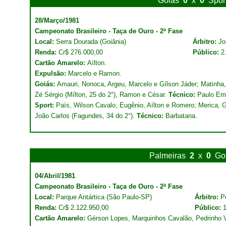
Goiás
0
x
0
Spor
28/Março/1981
Campeonato Brasileiro - Taça de Ouro - 2ª Fase
Local:
Serra Dourada (Goiânia)
Árbitro:
Jo
Renda:
Cr$ 276.000,00
Público:
2
Cartão Amarelo:
Aílton.
Expulsão:
Marcelo e Ramon.
Goiás:
Amauri, Nonoca, Argeu, Marcelo e Gílson Jáder; Matinha,
Zé Sérgio (Mílton, 25 do 2°), Ramon e César.
Técnico:
Paulo Emí
Sport:
País, Wilson Cavalo, Eugênio, Aílton e Romero; Merica, 
João Carlos (Fagundes, 34 do 2°).
Técnico:
Barbatana.
Palmeiras
2
x
0
Go
04/Abril/1981
Campeonato Brasileiro - Taça de Ouro - 2ª Fase
Local:
Parque Antártica (São Paulo-SP)
Árbitro:
P
Renda:
Cr$ 2.122.950,00
Público:
Cartão Amarelo:
Gérson Lopes, Marquinhos Cavalão, Pedrinho Vi