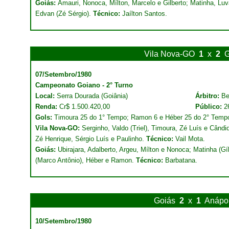
Goiás:
Amauri, Nonoca, Mílton, Marcelo e Gilberto; Matinha, Lu
Edvan (Zé Sérgio).
Técnico:
Jaílton Santos.
Vila Nova-GO
1
x
2
G
07/Setembro/1980
Campeonato Goiano - 2° Turno
Local:
Serra Dourada (Goiânia)
Árbitro:
Be
Renda:
Cr$ 1.500.420,00
Público:
2
Gols:
Timoura 25 do 1° Tempo; Ramon 6 e Héber 25 do 2° Temp
Vila Nova-GO:
Serginho, Valdo (Triel), Timoura, Zé Luís e Cândid
Zé Henrique, Sérgio Luís e Paulinho.
Técnico:
Vail Mota.
Goiás:
Ubirajara, Adalberto, Argeu, Mílton e Nonoca; Matinha (Gíl
(Marco Antônio), Héber e Ramon.
Técnico:
Barbatana.
Goiás
2
x
1
Anápol
10/Setembro/1980