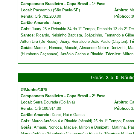
Campeonato Brasileiro - Copa Brasil - 1ª Fase
Local:
Pacaembu (São Paulo-SP)
Árbitro:
Ma
Renda:
Cr$ 791.280,00
Público:
3
Cartão Amarelo:
Juary.
Gols:
Juary 25 e Reinaldo 34 do 1° Tempo; Reinaldo 13 do 2° T
Santos:
Ricardo, Nelsinho Baptista, Joãozinho, Fernando e Gilber
Aílton Lira (De Rosis); Juary, Reinaldo e João Paulo (Clayton).
Té
Goiás:
Marcus, Nonoca, Macalé, Alexandre Neto e Donizetti; Mati
(Humberto Caçapava), Antônio Carlos e Rinaldo.
Técnico:
Mílton
Goiás
3
x
0
Náuti
24/Junho/1978
Campeonato Brasileiro - Copa Brasil - 2ª Fase
Local:
Serra Dourada (Goiânia)
Árbitro:
Ca
Renda:
Cr$ 100.914,00
Público:
3
Cartão Amarelo:
Darci, Rui e Garcia.
Gols:
Marco Antônio 4 e Rinaldo (pênalti) 25 do 1° Tempo; Pastor
Goiás:
Amauri, Nonoca, Macalé, Mílton e Donizetti; Matinha, Past
Marco Antônio (Humberto Caçapava) e Rinaldo.
Técnico:
Mílton 