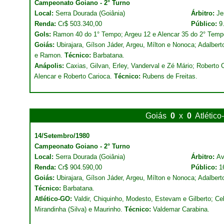
Campeonato Goiano - 2° Turno
Local:
Serra Dourada (Goiânia)
Árbitro:
Je
Renda:
Cr$ 503.340,00
Público:
9
Gols:
Ramon 40 do 1° Tempo; Argeu 12 e Alencar 35 do 2° Temp
Goiás:
Ubirajara, Gílson Jáder, Argeu, Mílton e Nonoca; Adalberto
e Ramon.
Técnico:
Barbatana.
Anápolis:
Caxias, Gilvan, Erley, Vanderval e Zé Mário; Roberto
Alencar e Roberto Carioca.
Técnico:
Rubens de Freitas.
Goiás
0
x
0
Atlétic
14/Setembro/1980
Campeonato Goiano - 2° Turno
Local:
Serra Dourada (Goiânia)
Árbitro:
Av
Renda:
Cr$ 904.590,00
Público:
1
Goiás:
Ubirajara, Gílson Jáder, Argeu, Mílton e Nonoca; Adalbert
Técnico:
Barbatana.
Atlético-GO:
Valdir, Chiquinho, Modesto, Estevam e Gilberto; Cel
Mirandinha (Silva) e Maurinho.
Técnico:
Valdemar Carabina.