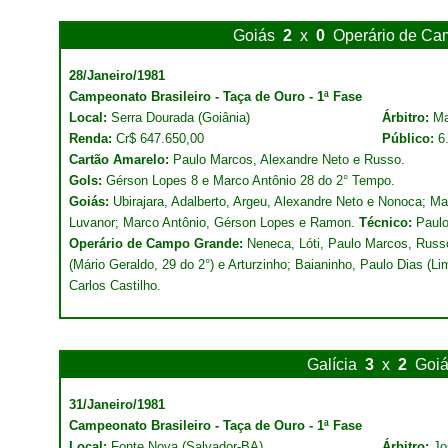
Goiás
2
x
0
Operário de Ca
28/Janeiro/1981
Campeonato Brasileiro - Taça de Ouro - 1ª Fase
Local:
Serra Dourada (Goiânia)
Árbitro:
Ma
Renda:
Cr$ 647.650,00
Público:
6
Cartão Amarelo:
Paulo Marcos, Alexandre Neto e Russo.
Gols:
Gérson Lopes 8 e Marco Antônio 28 do 2° Tempo.
Goiás:
Ubirajara, Adalberto, Argeu, Alexandre Neto e Nonoca; Ma
Luvanor; Marco Antônio, Gérson Lopes e Ramon.
Técnico:
Paulo
Operário de Campo Grande:
Neneca, Lóti, Paulo Marcos, Russo
(Mário Geraldo, 29 do 2°) e Arturzinho; Baianinho, Paulo Dias (Li
Carlos Castilho.
Galícia
3
x
2
Goi
31/Janeiro/1981
Campeonato Brasileiro - Taça de Ouro - 1ª Fase
Local:
Fonte Nova (Salvador-BA)
Árbitro:
Jo