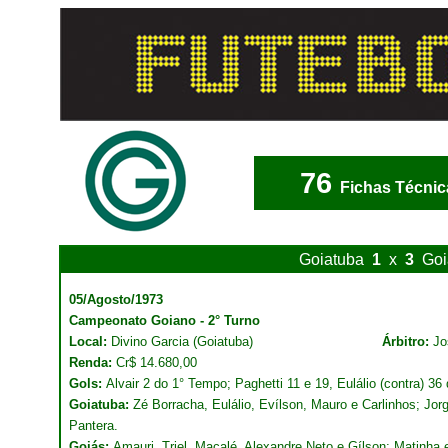
76
Fichas Técnic
Goiatuba
1
x
3
Goi
05/Agosto/1973
Campeonato Goiano - 2° Turno
Local:
Divino Garcia (Goiatuba)
Árbitro:
Jo
Renda:
Cr$ 14.680,00
Gols:
Alvair 2 do 1° Tempo; Paghetti 11 e 19, Eulálio (contra) 36
Goiatuba:
Zé Borracha, Eulálio, Evílson, Mauro e Carlinhos; Jorg
Pantera.
Goiás:
Amauri, Triel, Macalé, Alexandre Neto e Gílson; Matinha e 