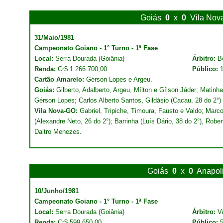
Goiás
0
x
0
Vila Nov
31/Maio/1981
Campeonato Goiano - 1° Turno - 1ª Fase
Local:
Serra Dourada (Goiânia)
Árbitro:
B
Renda:
Cr$ 1.266.700,00
Público:
Cartão Amarelo:
Gérson Lopes e Argeu.
Goiás:
Gilberto, Adalberto, Argeu, Mílton e Gílson Jáder; Matinha
Gérson Lopes; Carlos Alberto Santos, Gildásio (Cacau, 28 do 2°
Vila Nova-GO:
Gabriel, Tripiche, Timoura, Fausto e Valdo; Marco
(Alexandre Neto, 26 do 2°); Barrinha (Luís Dário, 38 do 2°), Robe
Daltro Menezes.
Goiás
0
x
0
Anapol
10/Junho/1981
Campeonato Goiano - 1° Turno - 1ª Fase
Local:
Serra Dourada (Goiânia)
Árbitro:
V
Renda:
Cr$ 599.650,00
Público: