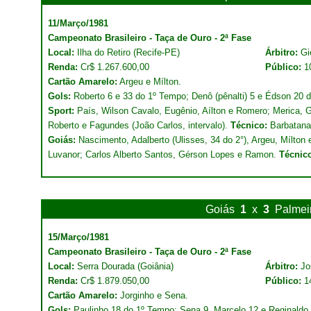
11/Março/1981
Campeonato Brasileiro - Taça de Ouro - 2ª Fase
Local:
Ilha do Retiro (Recife-PE)
Árbitro:
Gi
Renda:
Cr$ 1.267.600,00
Público:
1
Cartão Amarelo:
Argeu e Mílton.
Gols:
Roberto 6 e 33 do 1º Tempo; Denô (pênalti) 5 e Édson 20 
Sport:
País, Wilson Cavalo, Eugênio, Aílton e Romero; Merica, G
Roberto e Fagundes (João Carlos, intervalo).
Técnico:
Barbatana
Goiás:
Nascimento, Adalberto (Ulisses, 34 do 2°), Argeu, Mílton
Luvanor; Carlos Alberto Santos, Gérson Lopes e Ramon.
Técnic
Goiás
1
x
3
Palmei
15/Março/1981
Campeonato Brasileiro - Taça de Ouro - 2ª Fase
Local:
Serra Dourada (Goiânia)
Árbitro:
Jo
Renda:
Cr$ 1.879.050,00
Público:
1
Cartão Amarelo:
Jorginho e Sena.
Gols:
Paulinho 18 do 1º Tempo; Sena 9, Marcelo 12 e Reginaldo