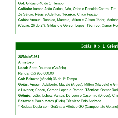
Gol:
Gildásio 40 do 1° Tempo.
Goiânia:
Itamar, João Carlos, Néo, Odon e Ronaldo Castro; Tim,
Zé Sérgio, Régis e Adeílton.
Técnico:
Chico Frazão.
Goiás:
Amauri, Ronaldo, Marcelo, Mílton e Gílson Jáder; Matinha
(Cacau, 26 do 2°), Gildásio e Gérson Lopes.
Técnico:
Osmar Rod
Goiás
0
x
1
Grêm
28/Maio/1981
Amistoso
Local:
Serra Dourada (Goiânia)
Renda:
Cr$ 956.000,00
Gol:
Baltazar (pênalti) 36 do 1º Tempo.
Goiás:
Amauri, Adalberto, Macalé (Argeu), Mílton (Marcelo) e Gí
e Luvanor; Cacau, Gérson Lopes e Ramon.
Técnico:
Osmar Rodo
Grêmio:
Leão, Uchoa, Vantuir, De León e Casemiro (Dirceu); Chin
Baltazar e Paulo Matos (Plein)
Técnico:
Ênio Andrade.
* Rodada Dupla com Goiânia x Atlético-GO (Campeonato Goiano)