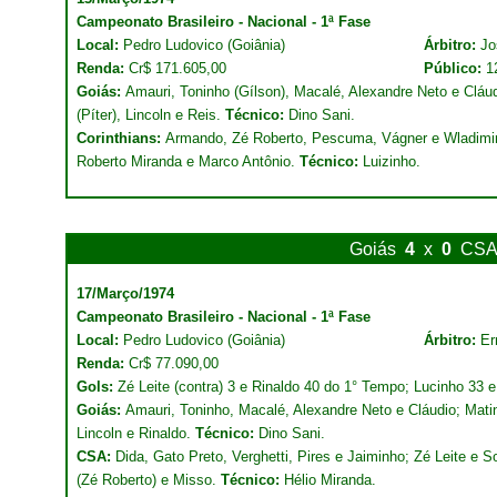
Campeonato Brasileiro - Nacional - 1ª Fase
Local:
Pedro Ludovico (Goiânia)
Árbitro:
Jo
Renda:
Cr$ 171.605,00
Público:
1
Goiás:
Amauri, Toninho (Gílson), Macalé, Alexandre Neto e Cláud
(Píter), Lincoln e Reis.
Técnico:
Dino Sani.
Corinthians:
Armando, Zé Roberto, Pescuma, Vágner e Wladimir
Roberto Miranda e Marco Antônio.
Técnico:
Luizinho.
Goiás
4
x
0
CS
17/Março/1974
Campeonato Brasileiro - Nacional - 1ª Fase
Local:
Pedro Ludovico (Goiânia)
Árbitro:
Er
Renda:
Cr$ 77.090,00
Gols:
Zé Leite (contra) 3 e Rinaldo 40 do 1° Tempo; Lucinho 33 
Goiás:
Amauri, Toninho, Macalé, Alexandre Neto e Cláudio; Matin
Lincoln e Rinaldo.
Técnico:
Dino Sani.
CSA:
Dida, Gato Preto, Verghetti, Pires e Jaiminho; Zé Leite e S
(Zé Roberto) e Misso.
Técnico:
Hélio Miranda.