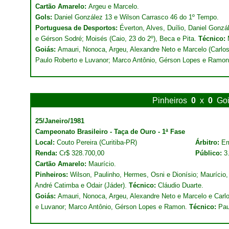
Cartão Amarelo:
Argeu e Marcelo.
Gols:
Daniel González 13 e Wilson Carrasco 46 do 1º Tempo.
Portuguesa de Desportos:
Éverton, Alves, Duílio, Daniel Gonz
e Gérson Sodré; Moisés (Caio, 23 do 2º), Beca e Pita.
Técnico:
Goiás:
Amauri, Nonoca, Argeu, Alexandre Neto e Marcelo (Carlos 
Paulo Roberto e Luvanor; Marco Antônio, Gérson Lopes e Ramo
Pinheiros
0
x
0
Go
25/Janeiro/1981
Campeonato Brasileiro - Taça de Ouro - 1ª Fase
Local:
Couto Pereira (Curitiba-PR)
Árbitro:
Em
Renda:
Cr$ 328.700,00
Público:
3
Cartão Amarelo:
Maurício.
Pinheiros:
Wilson, Paulinho, Hermes, Osni e Dionísio; Maurício, 
André Catimba e Odair (Jáder).
Técnico:
Cláudio Duarte.
Goiás:
Amauri, Nonoca, Argeu, Alexandre Neto e Marcelo e Carlo
e Luvanor; Marco Antônio, Gérson Lopes e Ramon.
Técnico:
Pau