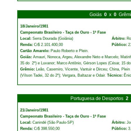
Goiás
0
x
0
Grêm
18/Janeiro/1981
Campeonato Brasileiro - Taça de Ouro - 1ª Fase
Local:
Serra Dourada (Goiânia)
Árbitro:
Ro
Renda:
Cr$ 2.101.400,00
Público:
2
Cartão Amarelo:
Paulo Roberto e Plein.
Goiás:
Amauri, Nonoca, Argeu, Alexandre Neto e Marcelo; Matinh
35 do
2º) e Luvanor; Marco Antônio, Gérson Lopes (César, 15 d
Grêmio:
Leão, Casemiro, Vicente, Vantuir e Dirceu; China, Plein 
(Vílson Tadei, 32 do 2º); Vergara, Baltazar e Odair.
Técnico:
Ênio
Portuguesa de Desportos
2
21/Janeiro/1981
Campeonato Brasileiro - Taça de Ouro - 1ª Fase
Local:
Canindé (São Paulo-SP)
Árbitro:
Jo
Renda:
Cr$ 398.550,00
Público:
3