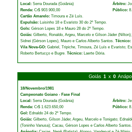
Local:
Serra Dourada (Goiânia)
Árbitro:
Jo
Renda:
Cr$ 903.900,00
Público:
8
Cartão Amarelo:
Timoura e Zé Luís.
Expulsão:
Luisinho 18 e Evaristo 30 do 2º Tempo.
Gols:
Gérson Lopes 18 e Mauro 28 do 2º Tempo.
Goiás:
Gilberto, Ronaldo, Argeu, Marcelo e Gílson Jáder (Nílton
Sidnei (Gérson Lopes), Mauro e Carlos Alberto Santos.
Técnico:
Vila Nova-GO:
Gabriel, Tripiche, Timoura, Zé Luís e Evaristo; E
Roberto Bertucço e Bugre.
Técnico:
Laerte Dória.
Goiás
1
x
0
Anápol
18/Novembro/1981
Campeonato Goiano - Fase Final
Local:
Serra Dourada (Goiânia)
Árbitro:
Je
Renda:
Cr$ 1.623.650,00
Público:
8
Gol:
Ednaldo 24 do 2º Tempo.
Goiás:
Gilberto, Gílson Jáder, Argeu, Marcelo e Tonigato; Ednald
(Toninho Vanusa); Cacau, Gérson Lopes e Carlos Alberto Santos
Anápolis:
Caxias, Nenê (Batista), Alonso, Vanderval e Zé Mári