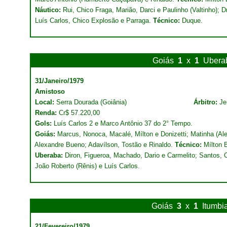
Náutico:
Rui, Chico Fraga, Marião, Darci e Paulinho (Valtinho); D
Luís Carlos, Chico Explosão e Parraga.
Técnico:
Duque.
Goiás
1
x
1
Ubera
31/Janeiro/1979
Amistoso
Local:
Serra Dourada (Goiânia)
Árbitro:
Je
Renda:
Cr$ 57.220,00
Gols:
Luís Carlos 2 e Marco Antônio 37 do 2° Tempo.
Goiás:
Marcus, Nonoca, Macalé, Mílton e Donizetti; Matinha (Al
Alexandre Bueno; Adavílson, Tostão e Rinaldo.
Técnico:
Mílton B
Uberaba:
Diron, Figueroa, Machado, Dario e Carmelito; Santos, Ce
João Roberto (Rênis) e Luís Carlos.
Goiás
3
x
1
Itumbi
21/Fevereiro/1979