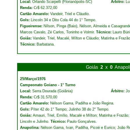
Local:
Orlando Scarpelli (Florianópolis-SC)
Árbitro:
Lu
Renda:
Cr$ 62.372,00
Cartão Amarelo:
Vandeir, Triel e Cláudio.
Gols:
Lincoln 34 e Dito Cola 44 do 1° Tempo.
Figueirense:
Nílson, Pinga (Baio), Nélson, Almeida e Casagrande
Marcos Cavalo, Zé Carlos, Toninho e Volmir.
Técnico:
Lauro Búri
Goiás:
Vandeir, Triel, Macalé, Mílton e Cláudio; Matinha e Frazão
Técnico:
Barbatana.
Goiás
2
x
0
Anapol
25/Março/1976
Campeonato Goiano - 1° Turno
Local:
Serra Dourada (Goiânia)
Árbitro:
Jo
Renda:
Cr$ 31.570,00
Cartão Amarelo:
Nélson Gama, Padilha e João Regina.
Gols:
Píter 42 do 1° Tempo; Julinho 38 do 2° Tempo.
Goiás:
Amauri, Triel, Emílio, Macalé e Mílton; Matinha e Frazão; 
Lincoln e Julinho.
Técnico:
Paulo Gonçalves.
Anapolina:
Nélson Gama, Ivan, Padilha, Picoé e Eurico; João R