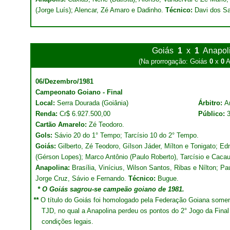
(Jorge Luís); Alencar, Zé Amaro e Dadinho.
Técnico:
Davi dos Sa
Goiás
1
x
1
Anapol
(Na prorrogação: Goiás
0
x
0
A
06/Dezembro/1981
Campeonato Goiano - Final
Local:
Serra Dourada (Goiânia)
Árbitro:
A
Renda:
Cr$ 6.927.500,00
Público:
Cartão Amarelo:
Zé Teodoro.
Gols:
Sávio 20 do 1° Tempo; Tarcísio 10 do 2° Tempo.
Goiás:
Gilberto, Zé Teodoro, Gílson Jáder, Mílton e Tonigato; Ed
(Gérson Lopes); Marco Antônio (Paulo Roberto), Tarcísio e Caca
Anapolina:
Brasília, Vinícius, Wilson Santos, Ribas e Nílton; P
Jorge Cruz, Sávio e Fernando.
Técnico:
Bugue.
* O Goiás sagrou-se campeão goiano de 1981.
**
O título do Goiás foi homologado pela Federação Goiana somen
TJD, no qual a Anapolina perdeu os pontos do 2° Jogo da Final
condições legais.