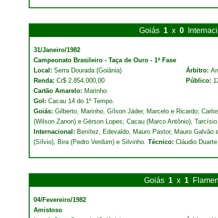
Goiás
1
x
0
Internac
31/Janeiro/1982
Campeonato Brasileiro - Taça de Ouro - 1ª Fase
Local:
Serra Dourada (Goiânia)
Árbitro:
Ar
Renda:
Cr$ 2.854.000,00
Público:
1
Cartão Amarelo:
Marinho.
Gol:
Cacau 14 do 1º Tempo.
Goiás:
Gilberto, Marinho, Gílson Jáder, Marcelo e Ricardo; Carlo
(Wilson Zanon) e Gérson Lopes; Cacau (Marco Antônio), Tarcísio
Internacional:
Benítez, Edevaldo, Mauro Pastor, Mauro Galvão e
(Sílvio), Bira (Pedro Verdum) e Silvinho.
Técnico:
Cláudio Duarte
Goiás
1
x
1
Flame
04/Fevereiro/1982
Amistoso