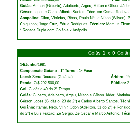
Goiás:
Amauri (Gilberto), Adalberto, Argeu, Mílton e Gílson Jád
Gérson Lopes e Carlos Alberto Santos.
Técnico:
Osmar Rodoval
Anapolina:
Dilon, Vinícius, Ribas, Paulo Néli e Nílton (Wilson);
Chiquinho; Jorge Cruz, Edu e Rodrigues.
Técnico:
Marcius Fleur
* Rodada Dupla com Goiânia x Anápolis.
Goiás
1
x
0
Goiân
14/Junho/1981
Campeonato Goiano - 1° Turno - 1ª Fase
Local:
Serra Dourada (Goiânia)
Árbitro:
Jé
Renda:
Cr$ 292.500,00
Público:
2
Gol:
Gildásio 40 do 2° Tempo.
Goiás:
Gilberto, Adalberto, Argeu, Mílton e Gílson Jáder; Matin
Gérson Lopes (Gildásio, 23 do 2°) e Carlos Alberto Santos.
Técni
Goiânia:
Itamar, Neto, Vlinir, Odon (Adeílton, 31 do 2°) e Ronald
do 2°) e Luís Frazão; Zé Sérgio, Zé Oscar e Marco Antônio.
Técn