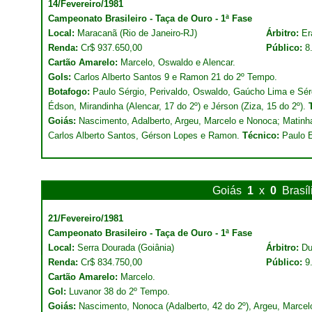
14/Fevereiro/1981
Campeonato Brasileiro - Taça de Ouro - 1ª Fase
Local:
Maracanã (Rio de Janeiro-RJ)
Árbitro:
Er
Renda:
Cr$ 937.650,00
Público:
8
Cartão Amarelo:
Marcelo, Oswaldo e Alencar.
Gols:
Carlos Alberto Santos 9 e Ramon 21 do 2º Tempo.
Botafogo:
Paulo Sérgio, Perivaldo, Oswaldo, Gaúcho Lima e Sé
Édson, Mirandinha (Alencar, 17 do 2º) e Jérson (Ziza, 15 do 2º).
Goiás:
Nascimento, Adalberto, Argeu, Marcelo e Nonoca; Matinh
Carlos Alberto Santos, Gérson Lopes e Ramon.
Técnico:
Paulo E
Goiás
1
x
0
Brasíl
21/Fevereiro/1981
Campeonato Brasileiro - Taça de Ouro - 1ª Fase
Local:
Serra Dourada (Goiânia)
Árbitro:
Du
Renda:
Cr$ 834.750,00
Público:
9
Cartão Amarelo:
Marcelo.
Gol:
Luvanor 38 do 2º Tempo.
Goiás:
Nascimento, Nonoca (Adalberto, 42 do 2º), Argeu, Marcel