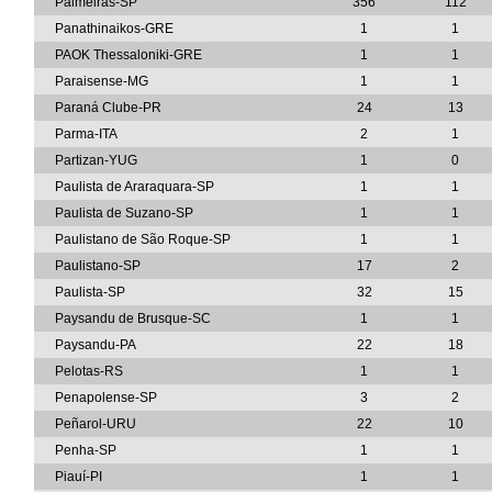
Palmeiras-SP
356
112
Panathinaikos-GRE
1
1
PAOK Thessaloniki-GRE
1
1
Paraisense-MG
1
1
Paraná Clube-PR
24
13
Parma-ITA
2
1
Partizan-YUG
1
0
Paulista de Araraquara-SP
1
1
Paulista de Suzano-SP
1
1
Paulistano de São Roque-SP
1
1
Paulistano-SP
17
2
Paulista-SP
32
15
Paysandu de Brusque-SC
1
1
Paysandu-PA
22
18
Pelotas-RS
1
1
Penapolense-SP
3
2
Peñarol-URU
22
10
Penha-SP
1
1
Piauí-PI
1
1