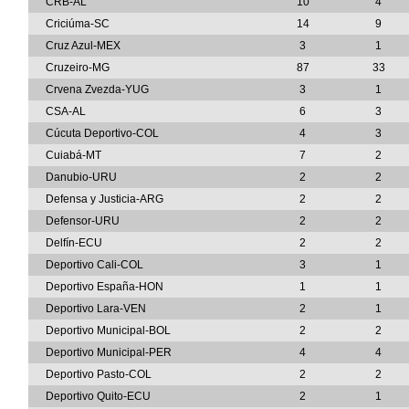
CRB-AL
10
4
Criciúma-SC
14
9
Cruz Azul-MEX
3
1
Cruzeiro-MG
87
33
Crvena Zvezda-YUG
3
1
CSA-AL
6
3
Cúcuta Deportivo-COL
4
3
Cuiabá-MT
7
2
Danubio-URU
2
2
Defensa y Justicia-ARG
2
2
Defensor-URU
2
2
Delfín-ECU
2
2
Deportivo Cali-COL
3
1
Deportivo España-HON
1
1
Deportivo Lara-VEN
2
1
Deportivo Municipal-BOL
2
2
Deportivo Municipal-PER
4
4
Deportivo Pasto-COL
2
2
Deportivo Quito-ECU
2
1