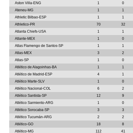
Aston Villa-ENG
1
0
Ateneu-MG
1
1
Athletic Bilbao-ESP
1
1
Athletico-PR
70
32
Atlanta Chiefs-USA
1
1
Atlante-MEX
1
0
Atlas Flamengo de Santos-SP
1
1
Atlas-MEX
3
2
Atlas-SP
1
0
Atlético de Alagoinhas-BA
1
1
Atlético de Madrid-ESP
4
1
Atlético Marte-SLV
1
0
Atlético Nacional-COL
6
2
Atlético Santista-SP
12
9
Atlético Sarmiento-ARG
1
0
Atlético Sorocaba-SP
3
3
Atlético Tucumán-ARG
2
2
Atlético-GO
18
8
Atlético-MG
112
41