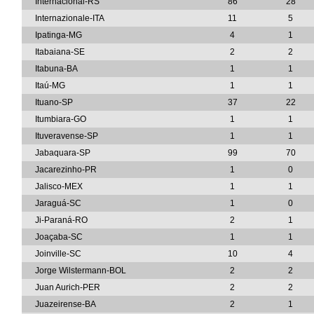
Internacional-RS
86
28
Internazionale-ITA
11
5
Ipatinga-MG
4
1
Itabaiana-SE
2
2
Itabuna-BA
1
1
Itaú-MG
1
1
Ituano-SP
37
22
Itumbiara-GO
1
1
Ituveravense-SP
1
1
Jabaquara-SP
99
70
Jacarezinho-PR
1
0
Jalisco-MEX
1
1
Jaraguá-SC
1
0
Ji-Paraná-RO
2
1
Joaçaba-SC
1
1
Joinville-SC
10
4
Jorge Wilstermann-BOL
2
2
Juan Aurich-PER
2
2
Juazeirense-BA
2
1