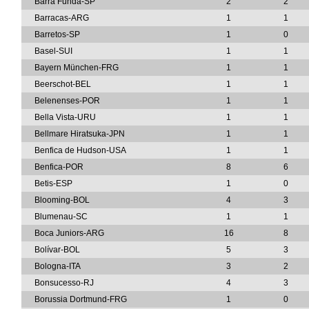
Barra Funda-SP
2
2
Barracas-ARG
1
1
Barretos-SP
1
0
Basel-SUI
1
1
Bayern München-FRG
1
1
Beerschot-BEL
1
1
Belenenses-POR
1
1
Bella Vista-URU
1
1
Bellmare Hiratsuka-JPN
1
1
Benfica de Hudson-USA
1
1
Benfica-POR
8
6
Betis-ESP
1
0
Blooming-BOL
4
3
Blumenau-SC
1
1
Boca Juniors-ARG
16
8
Bolívar-BOL
5
3
Bologna-ITA
3
2
Bonsucesso-RJ
4
3
Borussia Dortmund-FRG
1
0