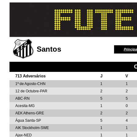
Santos
Principa
713 Adversários
J
V
1º de Agosto-CHN
1
1
12 de Octubre-PAR
2
2
ABC-RN
5
5
Acesita-MG
1
0
AEK Athens-GRE
2
2
Água Santa-SP
5
4
AIK Stockholm-SWE
1
1
Ajax-NED
1
1