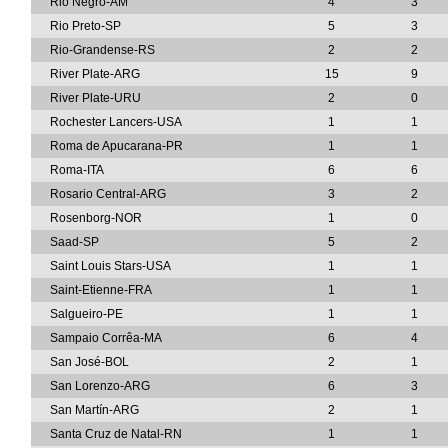
Rio Negro-AM
4
3
Rio Preto-SP
5
3
Rio-Grandense-RS
2
2
River Plate-ARG
15
9
River Plate-URU
2
0
Rochester Lancers-USA
1
1
Roma de Apucarana-PR
1
1
Roma-ITA
6
6
Rosario Central-ARG
3
2
Rosenborg-NOR
1
0
Saad-SP
5
2
Saint Louis Stars-USA
1
1
Saint-Etienne-FRA
1
1
Salgueiro-PE
1
1
Sampaio Corrêa-MA
6
4
San José-BOL
2
1
San Lorenzo-ARG
6
3
San Martín-ARG
2
1
Santa Cruz de Natal-RN
1
1