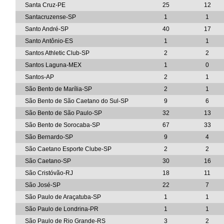
Santa Cruz-PE
25
12
Santacruzense-SP
1
1
Santo André-SP
40
17
Santo Antônio-ES
1
1
Santos Athletic Club-SP
2
2
Santos Laguna-MEX
1
0
Santos-AP
2
1
São Bento de Marília-SP
2
1
São Bento de São Caetano do Sul-SP
9
6
São Bento de São Paulo-SP
32
13
São Bento de Sorocaba-SP
67
33
São Bernardo-SP
9
4
São Caetano Esporte Clube-SP
2
2
São Caetano-SP
30
16
São Cristóvão-RJ
18
11
São José-SP
22
7
São Paulo de Araçatuba-SP
1
1
São Paulo de Londrina-PR
1
1
São Paulo de Rio Grande-RS
3
2