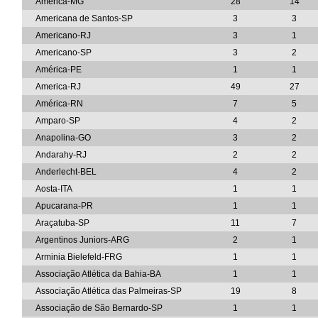
América-MG
28
14
Americana de Santos-SP
3
3
Americano-RJ
3
1
Americano-SP
3
2
América-PE
1
1
America-RJ
49
27
América-RN
7
5
Amparo-SP
4
2
Anapolina-GO
3
2
Andarahy-RJ
2
2
Anderlecht-BEL
4
2
Aosta-ITA
1
1
Apucarana-PR
1
1
Araçatuba-SP
11
7
Argentinos Juniors-ARG
2
1
Arminia Bielefeld-FRG
1
1
Associação Atlética da Bahia-BA
1
1
Associação Atlética das Palmeiras-SP
19
8
Associação de São Bernardo-SP
1
1