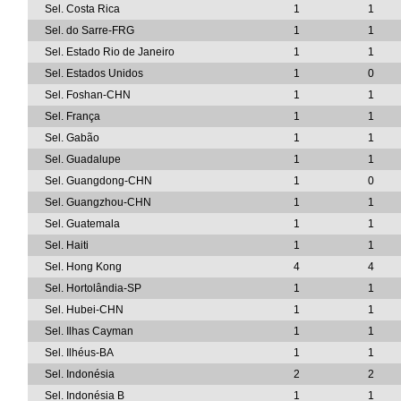
Sel. Costa Rica
1
1
Sel. do Sarre-FRG
1
1
Sel. Estado Rio de Janeiro
1
1
Sel. Estados Unidos
1
0
Sel. Foshan-CHN
1
1
Sel. França
1
1
Sel. Gabão
1
1
Sel. Guadalupe
1
1
Sel. Guangdong-CHN
1
0
Sel. Guangzhou-CHN
1
1
Sel. Guatemala
1
1
Sel. Haiti
1
1
Sel. Hong Kong
4
4
Sel. Hortolândia-SP
1
1
Sel. Hubei-CHN
1
1
Sel. Ilhas Cayman
1
1
Sel. Ilhéus-BA
1
1
Sel. Indonésia
2
2
Sel. Indonésia B
1
1