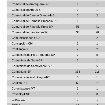
Comercial de Araraquara-SP
1
1
Comercial de Araras-SP
1
1
Comercial de Campo Grande-MS
5
2
Comercial de Cornélio Procópio-PR
1
1
Comercial de Ribeirão Preto-SP
58
41
Comercial de São Paulo-SP
34
20
Comunicaciones-GUA
3
2
Concepción-CHI
1
1
Confiança-SE
2
2
Corinthians de Pres. Prudente-SP
7
5
Corinthians de Salto-SP
1
1
Corinthians de Santo André-SP
8
5
Corinthians-SP
358
118
Coríntians de Porto Alegre-RS
1
1
Coritiba-PR
63
37
Corumbaense-MT
1
1
Coventry-ENG
1
0
CRAC-GO
2
1