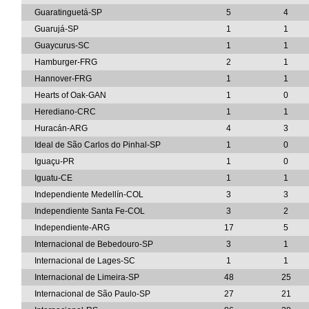
Guaratinguetá-SP
5
4
Guarujá-SP
1
1
Guaycurus-SC
1
1
Hamburger-FRG
2
1
Hannover-FRG
1
1
Hearts of Oak-GAN
1
0
Herediano-CRC
1
1
Huracán-ARG
4
3
Ideal de São Carlos do Pinhal-SP
1
0
Iguaçu-PR
1
0
Iguatu-CE
1
1
Independiente Medellín-COL
3
3
Independiente Santa Fe-COL
3
2
Independiente-ARG
17
5
Internacional de Bebedouro-SP
3
1
Internacional de Lages-SC
1
1
Internacional de Limeira-SP
48
25
Internacional de São Paulo-SP
27
21