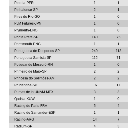
Pierola-PER
1
1
Pinhalense-SP
2
1
Pires do Rio-GO
1
0
PJM Futures-JPN
1
0
Plymouth-ENG
1
0
Ponte Preta-SP
140
75
Portsmouth-ENG
1
1
Portuguesa de Desportos-SP
249
118
Portuguesa Santista-SP
112
71
Potiguar de Mossoró-RN
1
0
Primeiro de Maio-SP
2
2
Princesa do Solimões-AM
2
2
Prudentina-SP
16
11
Pumas de la UNAM-MEX
3
3
Qadsia-KUW
1
0
Racing de Paris-FRA
5
4
Racing de Santander-ESP
1
1
Racing-ARG
14
7
Radium-SP
4
3