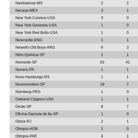
Naviraiense-MS
2
2
Necaxa-MEX
3
1
New York Cosmos-USA
3
0
New York Generals-USA
1
0
New York Red Bulls-USA
1
0
Newcastle-ENG
1
1
Newell's Old Boys-ARG
6
3
Nitro-Química-SP
1
1
Noroeste-SP
63
41
Novara-ITA
1
1
Novo Hamburgo-RS
1
1
Novorizontino-SP
18
7
Nürnberg-FRG
1
0
Oakland Clippers-USA
1
1
Oeste-SP
8
7
Oficina Gazzola de Itu-SP
1
0
Olaria-RJ
2
1
Olimpia-HON
1
0
Olimpia-PAR
4
1