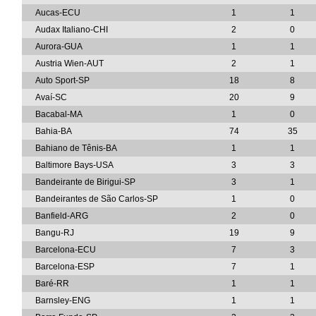
Aucas-ECU
1
1
Audax Italiano-CHI
2
0
Aurora-GUA
1
1
Austria Wien-AUT
2
1
Auto Sport-SP
18
8
Avaí-SC
20
9
Bacabal-MA
1
0
Bahia-BA
74
35
Bahiano de Tênis-BA
1
1
Baltimore Bays-USA
3
3
Bandeirante de Birigui-SP
3
1
Bandeirantes de São Carlos-SP
1
0
Banfield-ARG
2
0
Bangu-RJ
19
9
Barcelona-ECU
7
3
Barcelona-ESP
7
1
Baré-RR
1
1
Barnsley-ENG
1
1