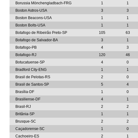
Borussia Mönchengladbach-FRG
1
1
Boston Astros-USA
3
3
Boston Beacons-USA
1
1
Boston Bolts-USA
1
1
Botafogo de Ribeirão Preto-SP
105
63
Botafogo de Salvador-BA
3
1
Botafogo-PB
4
3
Botafogo-RJ
120
46
Botucatuense-SP
4
0
Bradford City-ENG
1
1
Brasil de Pelotas-RS
2
0
Brasil de Santos-SP
5
4
Brasília-DF
1
0
Brasiliense-DF
4
1
Brasil-RJ
2
2
Britânia-SP
1
1
Brusque-SC
2
2
Caçadorense-SC
1
0
Cachoeiro-ES
2
1