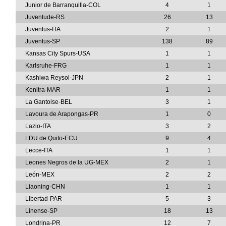
Junior de Barranquilla-COL
4
1
Juventude-RS
26
13
Juventus-ITA
2
1
Juventus-SP
138
89
Kansas City Spurs-USA
1
1
Karlsruhe-FRG
1
1
Kashiwa Reysol-JPN
2
1
Kenitra-MAR
1
1
La Gantoise-BEL
3
1
Lavoura de Arapongas-PR
1
0
Lazio-ITA
3
2
LDU de Quito-ECU
9
4
Lecce-ITA
1
1
Leones Negros de la UG-MEX
2
1
León-MEX
2
2
Liaoning-CHN
1
1
Libertad-PAR
5
3
Linense-SP
18
13
Londrina-PR
12
7