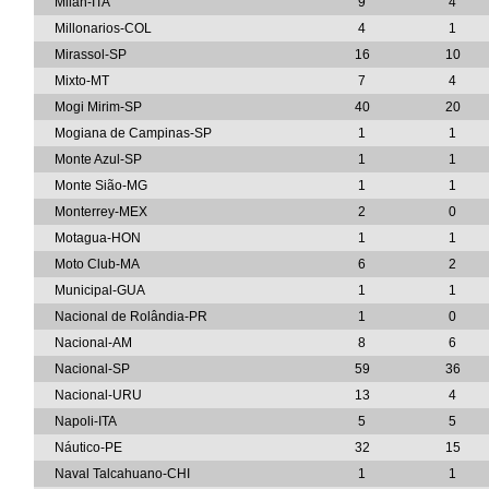
Milan-ITA
9
4
Millonarios-COL
4
1
Mirassol-SP
16
10
Mixto-MT
7
4
Mogi Mirim-SP
40
20
Mogiana de Campinas-SP
1
1
Monte Azul-SP
1
1
Monte Sião-MG
1
1
Monterrey-MEX
2
0
Motagua-HON
1
1
Moto Club-MA
6
2
Municipal-GUA
1
1
Nacional de Rolândia-PR
1
0
Nacional-AM
8
6
Nacional-SP
59
36
Nacional-URU
13
4
Napoli-ITA
5
5
Náutico-PE
32
15
Naval Talcahuano-CHI
1
1