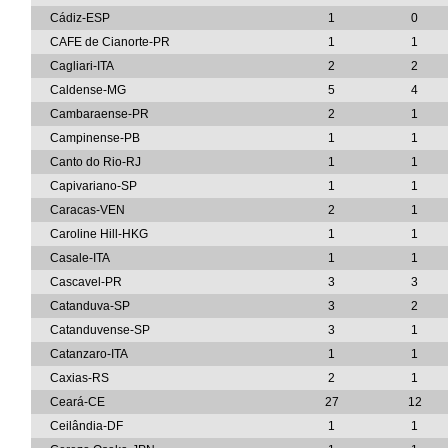
Cádiz-ESP
1
0
CAFE de Cianorte-PR
1
1
Cagliari-ITA
2
2
Caldense-MG
5
4
Cambaraense-PR
2
1
Campinense-PB
1
1
Canto do Rio-RJ
1
1
Capivariano-SP
1
1
Caracas-VEN
2
1
Caroline Hill-HKG
1
1
Casale-ITA
1
1
Cascavel-PR
3
3
Catanduva-SP
3
2
Catanduvense-SP
3
1
Catanzaro-ITA
1
1
Caxias-RS
2
1
Ceará-CE
27
12
Ceilândia-DF
1
1