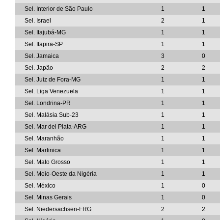
Sel. Interior de São Paulo
1
1
Sel. Israel
2
1
Sel. Itajubá-MG
1
1
Sel. Itapira-SP
1
1
Sel. Jamaica
3
0
Sel. Japão
2
2
Sel. Juiz de Fora-MG
1
1
Sel. Liga Venezuela
1
1
Sel. Londrina-PR
1
1
Sel. Malásia Sub-23
1
1
Sel. Mar del Plata-ARG
1
1
Sel. Maranhão
1
1
Sel. Martinica
1
1
Sel. Mato Grosso
1
1
Sel. Meio-Oeste da Nigéria
1
1
Sel. México
1
0
Sel. Minas Gerais
1
0
Sel. Niedersachsen-FRG
2
2