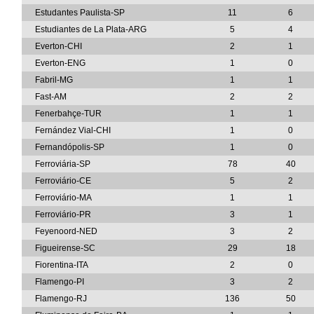
Estudantes Paulista-SP
11
6
Estudiantes de La Plata-ARG
5
4
Everton-CHI
2
1
Everton-ENG
1
0
Fabril-MG
1
1
Fast-AM
2
2
Fenerbahçe-TUR
1
1
Fernández Vial-CHI
1
0
Fernandópolis-SP
1
0
Ferroviária-SP
78
40
Ferroviário-CE
5
2
Ferroviário-MA
1
1
Ferroviário-PR
3
1
Feyenoord-NED
3
2
Figueirense-SC
29
18
Fiorentina-ITA
2
0
Flamengo-PI
3
2
Flamengo-RJ
136
50