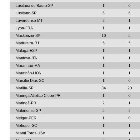
Lusitana de Bauru-SP
1
0
Lusitano-SP
6
6
Luverdense-MT
2
1
Lyon-FRA
1
1
Mackenzie-SP
10
5
Madureira-RJ
5
5
Málaga-ESP
1
1
Mantova-ITA
1
1
Maranhão-MA
1
1
Marathón-HON
1
1
Marcílio Dias-SC
1
0
Marília-SP
34
20
Maringá Atlético Clube-PR
1
0
Maringá-PR
2
1
Matonense-SP
5
2
Melgar-PER
1
0
Metropol-SC
1
1
Miami Toros-USA
1
1