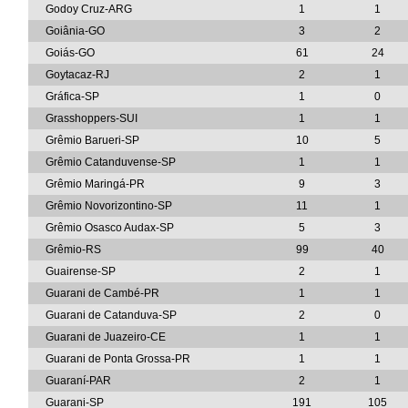
Godoy Cruz-ARG
1
1
Goiânia-GO
3
2
Goiás-GO
61
24
Goytacaz-RJ
2
1
Gráfica-SP
1
0
Grasshoppers-SUI
1
1
Grêmio Barueri-SP
10
5
Grêmio Catanduvense-SP
1
1
Grêmio Maringá-PR
9
3
Grêmio Novorizontino-SP
11
1
Grêmio Osasco Audax-SP
5
3
Grêmio-RS
99
40
Guairense-SP
2
1
Guarani de Cambé-PR
1
1
Guarani de Catanduva-SP
2
0
Guarani de Juazeiro-CE
1
1
Guarani de Ponta Grossa-PR
1
1
Guaraní-PAR
2
1
Guarani-SP
191
105