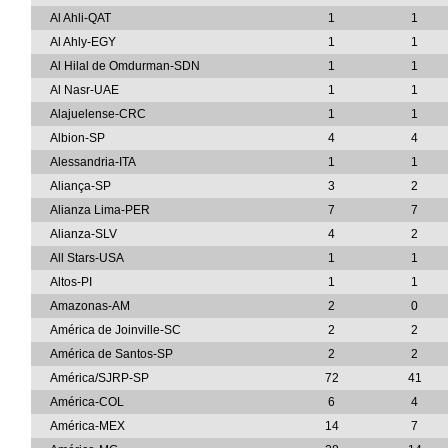
Al Ahli-QAT
1
1
Al Ahly-EGY
1
1
Al Hilal de Omdurman-SDN
1
1
Al Nasr-UAE
1
1
Alajuelense-CRC
1
1
Albion-SP
4
4
Alessandria-ITA
1
1
Aliança-SP
3
2
Alianza Lima-PER
7
7
Alianza-SLV
4
2
All Stars-USA
1
1
Altos-PI
1
1
Amazonas-AM
2
0
América de Joinville-SC
2
2
América de Santos-SP
2
2
América/SJRP-SP
72
41
América-COL
6
4
América-MEX
14
7