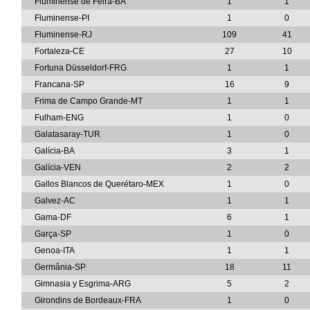
Fluminense de Feira-BA
1
1
Fluminense-PI
1
0
Fluminense-RJ
109
41
Fortaleza-CE
27
10
Fortuna Düsseldorf-FRG
1
1
Francana-SP
16
9
Frima de Campo Grande-MT
1
1
Fulham-ENG
1
0
Galatasaray-TUR
1
0
Galícia-BA
3
1
Galícia-VEN
2
2
Gallos Blancos de Querétaro-MEX
1
0
Galvez-AC
1
1
Gama-DF
6
1
Garça-SP
1
0
Genoa-ITA
1
1
Germânia-SP
18
11
Gimnasia y Esgrima-ARG
5
2
Girondins de Bordeaux-FRA
1
0