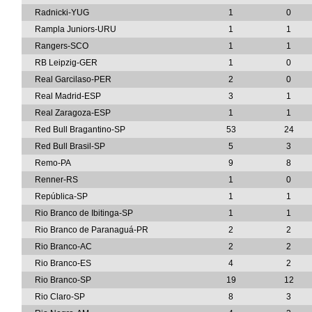
Radnicki-YUG
1
0
Rampla Juniors-URU
1
1
Rangers-SCO
1
1
RB Leipzig-GER
1
0
Real Garcilaso-PER
2
0
Real Madrid-ESP
3
1
Real Zaragoza-ESP
1
1
Red Bull Bragantino-SP
53
24
Red Bull Brasil-SP
5
3
Remo-PA
9
8
Renner-RS
1
0
República-SP
1
1
Rio Branco de Ibitinga-SP
1
1
Rio Branco de Paranaguá-PR
2
2
Rio Branco-AC
2
2
Rio Branco-ES
4
2
Rio Branco-SP
19
12
Rio Claro-SP
8
3