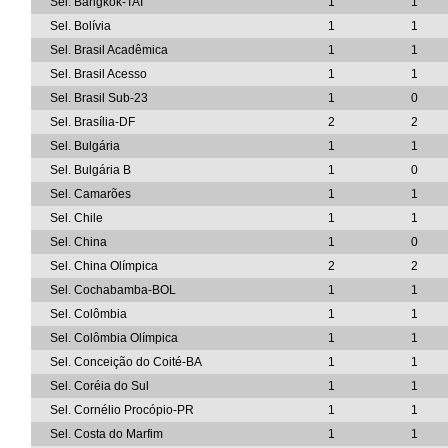
Sel. Bangkok-TAI
1
1
Sel. Bolívia
1
1
Sel. Brasil Acadêmica
1
1
Sel. Brasil Acesso
1
1
Sel. Brasil Sub-23
1
0
Sel. Brasília-DF
2
2
Sel. Bulgária
1
1
Sel. Bulgária B
1
0
Sel. Camarões
1
1
Sel. Chile
1
1
Sel. China
1
0
Sel. China Olímpica
2
2
Sel. Cochabamba-BOL
1
1
Sel. Colômbia
1
1
Sel. Colômbia Olímpica
1
1
Sel. Conceição do Coité-BA
1
1
Sel. Coréia do Sul
1
1
Sel. Cornélio Procópio-PR
1
1
Sel. Costa do Marfim
1
1