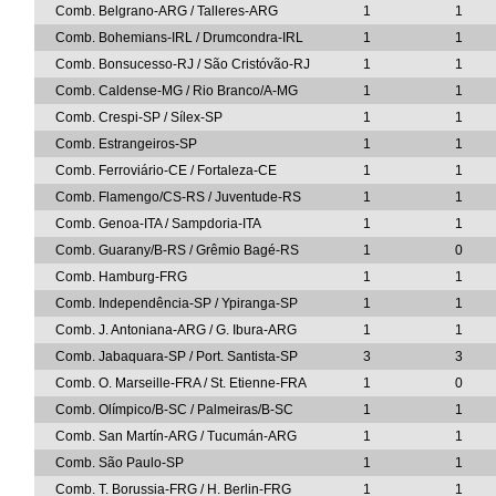
Comb. Belgrano-ARG / Talleres-ARG
1
1
Comb. Bohemians-IRL / Drumcondra-IRL
1
1
Comb. Bonsucesso-RJ / São Cristóvão-RJ
1
1
Comb. Caldense-MG / Rio Branco/A-MG
1
1
Comb. Crespi-SP / Sílex-SP
1
1
Comb. Estrangeiros-SP
1
1
Comb. Ferroviário-CE / Fortaleza-CE
1
1
Comb. Flamengo/CS-RS / Juventude-RS
1
1
Comb. Genoa-ITA / Sampdoria-ITA
1
1
Comb. Guarany/B-RS / Grêmio Bagé-RS
1
0
Comb. Hamburg-FRG
1
1
Comb. Independência-SP / Ypiranga-SP
1
1
Comb. J. Antoniana-ARG / G. Ibura-ARG
1
1
Comb. Jabaquara-SP / Port. Santista-SP
3
3
Comb. O. Marseille-FRA / St. Etienne-FRA
1
0
Comb. Olímpico/B-SC / Palmeiras/B-SC
1
1
Comb. San Martín-ARG / Tucumán-ARG
1
1
Comb. São Paulo-SP
1
1
Comb. T. Borussia-FRG / H. Berlin-FRG
1
1