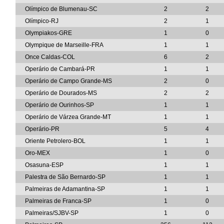
Olímpico de Blumenau-SC
2
2
Olímpico-RJ
2
1
Olympiakos-GRE
1
0
Olympique de Marseille-FRA
1
1
Once Caldas-COL
6
2
Operário de Cambará-PR
1
1
Operário de Campo Grande-MS
2
0
Operário de Dourados-MS
2
2
Operário de Ourinhos-SP
1
1
Operário de Várzea Grande-MT
1
1
Operário-PR
5
4
Oriente Petrolero-BOL
1
1
Oro-MEX
1
0
Osasuna-ESP
1
1
Palestra de São Bernardo-SP
1
1
Palmeiras de Adamantina-SP
1
1
Palmeiras de Franca-SP
1
0
Palmeiras/SJBV-SP
1
0