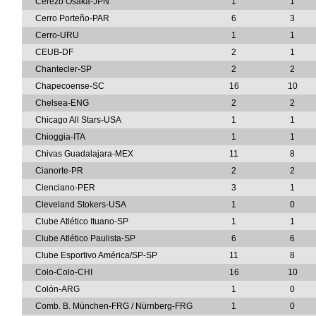
Cerezo Osaka-JPN
1
1
Cerro Porteño-PAR
6
3
Cerro-URU
1
1
CEUB-DF
2
1
Chantecler-SP
2
2
Chapecoense-SC
16
10
Chelsea-ENG
2
2
Chicago All Stars-USA
1
1
Chioggia-ITA
1
1
Chivas Guadalajara-MEX
11
8
Cianorte-PR
2
2
Cienciano-PER
3
1
Cleveland Stokers-USA
1
0
Clube Atlético Ituano-SP
1
1
Clube Atlético Paulista-SP
6
6
Clube Esportivo América/SP-SP
11
8
Colo-Colo-CHI
16
10
Colón-ARG
1
0
Comb. B. München-FRG / Nürnberg-FRG
1
0