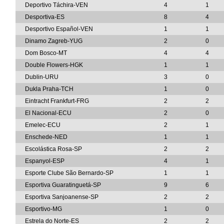
Deportivo Táchira-VEN
4
1
Desportiva-ES
8
4
Desportivo Español-VEN
1
1
Dinamo Zagreb-YUG
2
0
Dom Bosco-MT
4
4
Double Flowers-HGK
1
1
Dublin-URU
3
0
Dukla Praha-TCH
1
0
Eintracht Frankfurt-FRG
2
2
El Nacional-ECU
2
0
Emelec-ECU
2
1
Enschede-NED
1
1
Escolástica Rosa-SP
2
2
Espanyol-ESP
4
1
Esporte Clube São Bernardo-SP
1
1
Esportiva Guaratinguetá-SP
9
6
Esportiva Sanjoanense-SP
2
2
Esportivo-MG
1
0
Estrela do Norte-ES
2
2