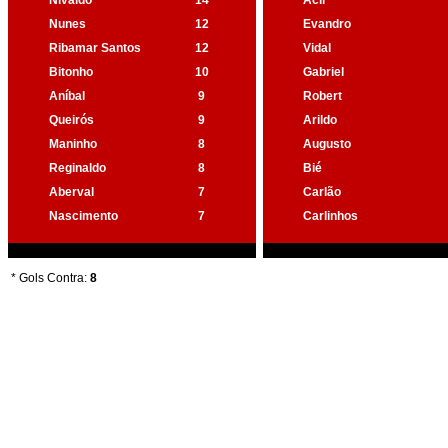
Nivaldo
14
Acir
Nunes
12
Evandro
Ribamar Santos
12
Vidal
Bitonho
10
Gabriel
Aníbal
9
Robert
Queirós
9
Arildo
Maninho
8
Augusto
Reginaldo
8
Bié
Aberval
7
Carlão
Nascimento
7
Carlinhos
* Gols Contra:
8