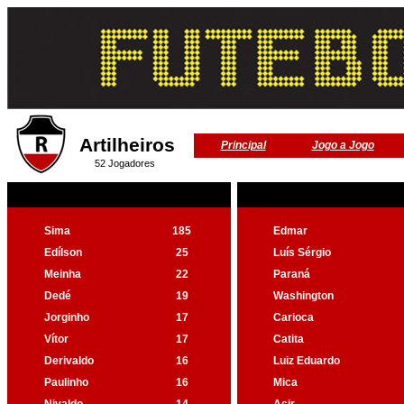
Artilheiros
Principal
Jogo a Jogo
52 Jogadores
Sima
185
Edmar
Edílson
25
Luís Sérgio
Meinha
22
Paraná
Dedé
19
Washington
Jorginho
17
Carioca
Vítor
17
Catita
Derivaldo
16
Luiz Eduardo
Paulinho
16
Mica