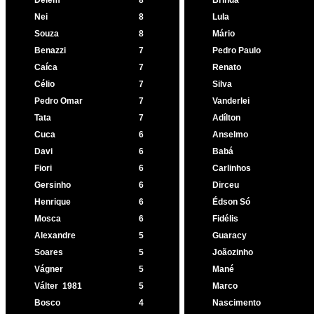
Delém
8
Brinda
Nei
8
Lula
Souza
8
Mário
Benazzi
7
Pedro Paulo
Caíca
7
Renato
Célio
7
Silva
Pedro Omar
7
Vanderlei
Tata
7
Adílton
Cuca
6
Anselmo
Davi
6
Babá
Fiori
6
Carlinhos
Gersinho
6
Dirceu
Henrique
6
Édson Só
Mosca
6
Fidélis
Alexandre
5
Guaracy
Soares
5
Joãozinho
Vágner
5
Mané
Válter
1981
5
Marco
Bosco
4
Nascimento