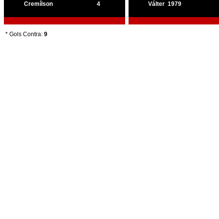
Cremílson
4
Válter
1979
* Gols Contra:
9