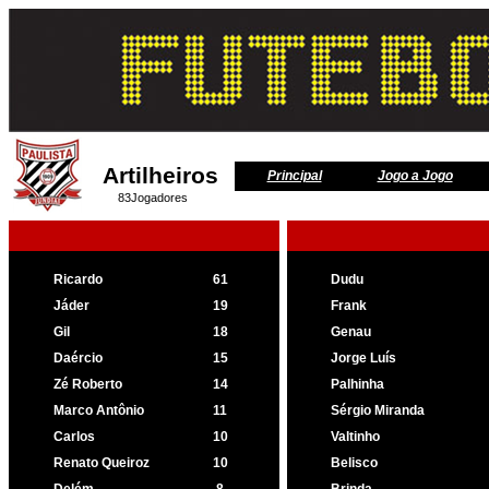
Artilheiros
Principal
Jogo a Jogo
83Jogadores
Ricardo
61
Dudu
Jáder
19
Frank
Gil
18
Genau
Daércio
15
Jorge Luís
Zé Roberto
14
Palhinha
Marco Antônio
11
Sérgio Miranda
Carlos
10
Valtinho
Renato Queiroz
10
Belisco