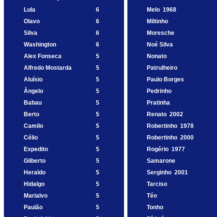
Lula
6
Melo
1968
Olavo
6
Miltinho
Silva
6
Moresche
Washington
6
Noé Silva
Alex Fonseca
5
Nonato
Alfredo Mostarda
5
Patrulheiro
Aluísio
5
Paulo Borges
Ângelo
5
Pedrinho
Babau
5
Pratinha
Berto
5
Renato
2002
Camilo
5
Robertinho
1978
Célio
5
Robertinho
2000
Expedito
5
Rogério
1977
Gilberto
5
Samarone
Heraldo
5
Serginho
2001
Hidalgo
5
Tarciso
Marialvo
5
Téo
Paulão
5
Tonho