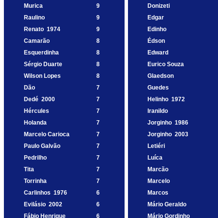
Murica
9
Donizeti
Raulino
9
Edgar
Renato
1974
9
Edinho
Camarão
8
Édson
Esquerdinha
8
Edward
Sérgio Duarte
8
Eurico Souza
Wilson Lopes
8
Glaedson
Dão
7
Guedes
Dedé
2000
7
Helinho
1972
Hércules
7
Iranildo
Holanda
7
Jorginho
1986
Marcelo Carioca
7
Jorginho
2003
Paulo Galvão
7
Letiéri
Pedrilho
7
Luíca
Tita
7
Marcão
Torrinha
7
Marcelo
Carlinhos
1976
6
Marcos
Evilásio
2002
6
Mário Geraldo
Fábio Henrique
6
Mário Gordinho