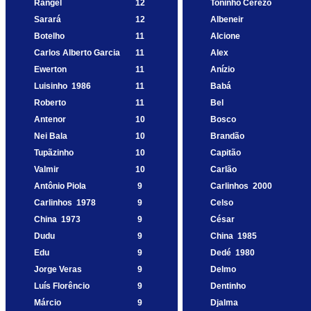
Rangel
12
Toninho Cerezo
Sarará
12
Albeneir
Botelho
11
Alcione
Carlos Alberto Garcia
11
Alex
Ewerton
11
Anízio
Luisinho
1986
11
Babá
Roberto
11
Bel
Antenor
10
Bosco
Nei Bala
10
Brandão
Tupãzinho
10
Capitão
Valmir
10
Carlão
Antônio Piola
9
Carlinhos
2000
Carlinhos
1978
9
Celso
China
1973
9
César
Dudu
9
China
1985
Edu
9
Dedé
1980
Jorge Veras
9
Delmo
Luís Florêncio
9
Dentinho
Márcio
9
Djalma