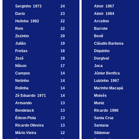
Serginho
1973
24
Almir
1967
Dario
23
Almir
1984
Helinho
1982
22
Arcelino
Reis
22
Barrote
Zezinho
20
Benê
Julião
19
Cláudio Barbosa
Freitas
18
Diquinho
Zezé
18
Dorgival
Nílson
17
Joca
Campos
14
Júnior Benfica
Netinho
14
Luizinho
1967
Rolinha
14
Marinho Macapá
Zé Eduardo
1971
14
Moisés
Armando
13
Muniz
Bendelack
13
Ricardo
1986
Édson Piola
13
Santa Cruz
Ricardo Oliveira
13
Santana
Mário Vieira
12
Sildomar