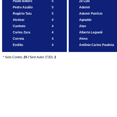
Paulo Isidoro
5
Zé Luís
Pedro Azulão
5
Ademir
Rogério Tatu
5
Ademir Patrício
Alcimar
4
Agnaldo
Canhoto
4
Alan
Carlos Zara
4
Alberto Leguelé
Correia
4
Alves
Estélio
4
Antônio Carlos Paulista
* Gols Contra:
25 /
Sem Autor (TJD):
2