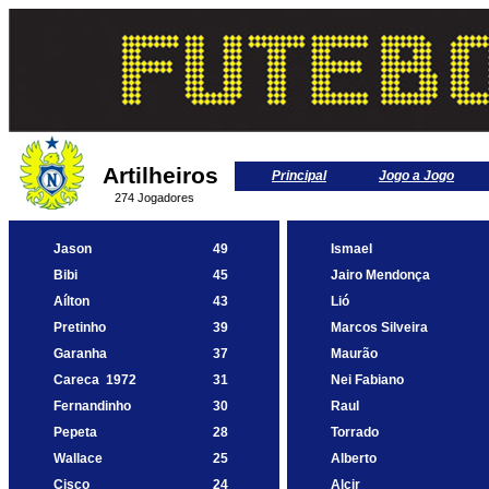
Artilheiros
Principal
Jogo a Jogo
274 Jogadores
Jason
49
Ismael
Bibi
45
Jairo Mendonça
Aílton
43
Lió
Pretinho
39
Marcos Silveira
Garanha
37
Maurão
Careca
1972
31
Nei Fabiano
Fernandinho
30
Raul
Pepeta
28
Torrado
Wallace
25
Alberto
Cisco
24
Alcir