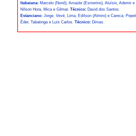
Itabaiana:
Marcelo (Nonô), Amaúte (Esmerino), Aluísio, Ademir e V
Nílson Hora, Mica e Gilmar.
Técnico:
David dos Santos.
Estanciano:
Jorge, Vevé, Lima, Edílson (Almiro) e Careca; Pepet
Éder, Tabatinga e Luís Carlos.
Técnico:
Dimas.