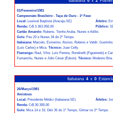
Itabaiana
0
x
2
Flame
01/Fevereiro/1981
Campeonato Brasileiro - Taça de Ouro - 1ª Fase
Local:
Lourival Baptista (Aracaju-SE)
Árbitro:
Em
Renda:
Cr$ 3.363.050,00
Público:
32
Cartão Amarelo:
Rubens, Toinho Aruba, Nunes e Adílio.
Gols:
Peu 20 e Nunes 34 do 2º Tempo.
Itabaiana:
Marcelo, Esmerino, Aluísio, Rubens e Valdir; Gustinho
(Luís Carlos) e Mica.
Técnico:
Juan Celly.
Flamengo:
Raul, Vítor, Luís Pereira, Rondinelli (Figueiredo) e Car
Fumanchu, Nunes e Júlio César (Édson).
Técnico:
Modesto Bria.
Itabaiana
4
x
0
Estanc
26/Março/1981
Amistoso
Local:
Presidente Médici (Itabaiana-SE)
Árbitro:
Jo
Renda:
Cr$ 30.300,00
Gols:
Mica 14 e 33, Déri 35 do 1º Tempo; Gilmar no 2º Tempo.