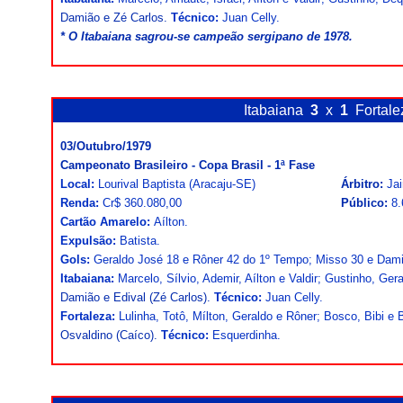
Damião e Zé Carlos.
Técnico:
Juan Celly.
* O Itabaiana sagrou-se campeão sergipano de 1978.
Itabaiana
3
x
1
Fortal
03/Outubro/1979
Campeonato Brasileiro - Copa Brasil - 1ª Fase
Local:
Lourival Baptista (Aracaju-SE)
Árbitro:
Jai
Renda:
Cr$ 360.080,00
Público:
8.
Cartão Amarelo:
Aílton.
Expulsão:
Batista.
Gols:
Geraldo José 18 e Rôner 42 do 1º Tempo; Misso 30 e Dami
Itabaiana:
Marcelo, Sílvio, Ademir, Aílton e Valdir; Gustinho, Ge
Damião e Edival (Zé Carlos).
Técnico:
Juan Celly.
Fortaleza:
Lulinha, Totô, Mílton, Geraldo e Rôner; Bosco, Bibi e B
Osvaldino (Caíco).
Técnico:
Esquerdinha.