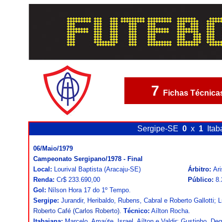
7
Fichas Técnica
Sergipe-SE
0
x
1
Itab
06/Maio/1979
Campeonato Sergipano/1978 - Final
Local:
Lourival Baptista (Aracaju-SE)
Árbitro:
Ari
Renda:
Cr$ 233.690,00
Público:
8.
Gol:
Nílson Hora 17 do 1º Tempo.
Sergipe:
Jurandir, Heribaldo, Rubens, Cabral e Roberto Gallotti; 
Roberto Café (Carlos Roberto).
Técnico:
Aílton Rocha.
Itabaiana:
Marcelo, Amaúte, Israel, Aílton e Valdir; Gustinho, D