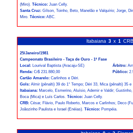
(Miro).
Técnico:
Juan Celly.
Santa Cruz:
Gílson, Toinho, Beto, Manelão e Valquírio; Jorge, Dinh
Miro.
Técnico:
ABC.
Itabaiana
3
x
1
CRB
25/Janeiro/1981
Campeonato Brasileiro - Taça de Ouro - 1ª Fase
Local:
Lourival Baptista (Aracaju-SE)
Árbitro:
Ar
Renda:
Cr$ 231.880,00
Público:
2.
Cartão Amarelo:
Carlinhos e Déri.
Gols:
Almir (pênalti) 39 do 1° Tempo; Déri 33, Mica (pênalti) 35 
Itabaiana:
Marcelo, Esmerino, Aluísio, Ademir e Valdir; Gustinho,
Boca (Mica) e Luís Carlos.
Técnico:
Juan Celly.
CRB:
César, Flávio, Paulo Roberto, Marcos e Carlinhos; Deco (Fu
Joãozinho Paulista e Israel (Enéias).
Técnico:
Pompéia.