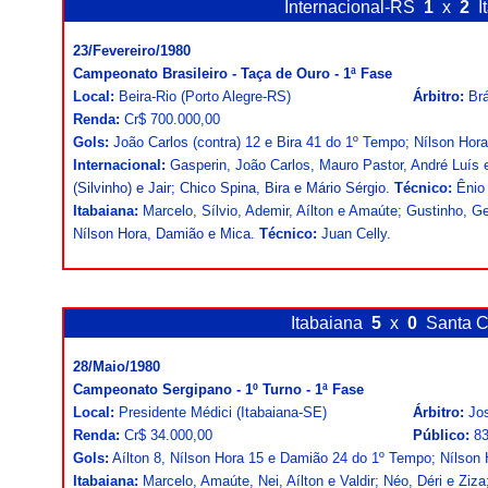
Internacional-RS
1
x
2
I
23/Fevereiro/1980
Campeonato Brasileiro - Taça de Ouro - 1ª Fase
Local:
Beira-Rio (Porto Alegre-RS)
Árbitro:
Brá
Renda:
Cr$ 700.000,00
Gols:
João Carlos (contra) 12 e Bira 41 do 1º Tempo; Nílson Hor
Internacional:
Gasperin, João Carlos, Mauro Pastor, André Luís e
(Silvinho) e Jair; Chico Spina, Bira e Mário Sérgio.
Técnico:
Ênio 
Itabaiana:
Marcelo, Sílvio, Ademir, Aílton e Amaúte; Gustinho, G
Nílson Hora, Damião e Mica.
Técnico:
Juan Celly.
Itabaiana
5
x
0
Santa 
28/Maio/1980
Campeonato Sergipano - 1º Turno - 1ª Fase
Local:
Presidente Médici (Itabaiana-SE)
Árbitro:
Jo
Renda:
Cr$ 34.000,00
Público:
8
Gols:
Aílton 8, Nílson Hora 15 e Damião 24 do 1º Tempo; Nílson 
Itabaiana:
Marcelo, Amaúte, Nei, Aílton e Valdir; Néo, Déri e Ziz