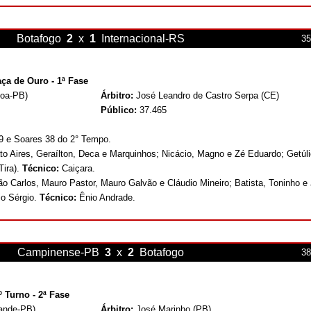
Botafogo
2
x
1
Internacional
-RS
35
ça de Ouro - 1ª Fase
soa-PB)
Árbitro:
José Leandro de Castro Serpa (CE)
Público:
37.465
29 e Soares 38 do 2° Tempo.
to Aires, Geraílton, Deca e Marquinhos; Nicácio, Magno e Zé Eduardo; Getúli
Tira).
Técnico:
Caiçara.
o Carlos, Mauro Pastor, Mauro Galvão e Cláudio Mineiro; Batista, Toninho e 
io Sérgio.
Técnico:
Ênio Andrade.
Campinense-PB
3
x
2
Botafogo
38
 Turno - 2ª Fase
ande-PB)
Árbitro:
José Marinho (PB)