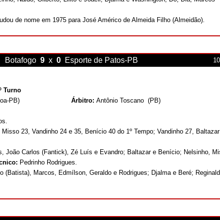
mudou de nome em 1975 para José Américo de Almeida Filho (Almeidão).
Botafogo
9
x
0
Esporte de Patos
-PB
10
º Turno
soa-PB)
Árbitro:
Antônio Toscano
(PB)
os.
 Misso 23, Vandinho 24 e 35, Benício 40 do 1º Tempo; Vandinho 27, Baltazar
, João Carlos (Fantick), Zé Luís e Evandro; Baltazar e Benício; Nelsinho, Mi
cnico:
Pedrinho Rodrigues.
o (Batista), Marcos, Edmílson, Geraldo e Rodrigues; Djalma e Beré; Reginald