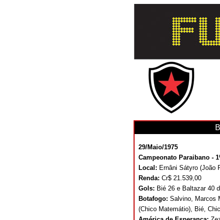
B
29/Maio/1975
Campeonato Paraibano - 1
Local:
Ernâni Sátyro (João
Renda:
Cr$ 21.539,00
Gols:
Bié 26 e Baltazar 40 
Botafogo:
Salvino, Marcos 
(Chico Matemátio), Bié, Ch
América de Esperança:
Zez