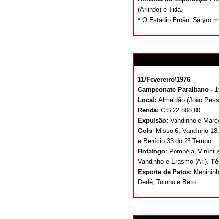
(Arlindo) e Tida.
* O Estádio Ernâni Sátyro 
11/Fevereiro/1976
Campeonato Paraibano - 1
Local:
Almeidão (João Pes
Renda:
Cr$ 22.808,00
Expulsão:
Vandinho e Marc
Gols:
Misso 6, Vandinho 18,
e Benício 33 do 2º Tempo.
Botafogo:
Pompéia, Vinícius
Vandinho e Erasmo (Ari).
Té
Esporte de Patos:
Menininh
Dedé, Toinho e Beto.