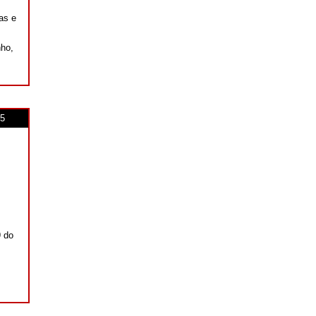
tas e
nho,
5
9 do