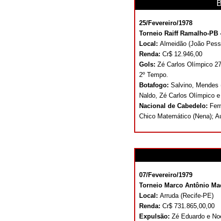
B
25/Fevereiro/1978
Torneio Raiff Ramalho-PB -
Local:
Almeidão (João Pes
Renda:
Cr$ 12.946,00
Gols:
Zé Carlos Olímpico 27
2º Tempo.
Botafogo:
Salvino, Mendes 
Naldo, Zé Carlos Olímpico e
Nacional de Cabedelo:
Fer
Chico Matemático (Nena); Au
07/Fevereiro/1979
Torneio Marco Antônio Mac
Local:
Arruda (Recife-PE)
Renda:
Cr$ 731.865,00,00
Expulsão:
Zé Eduardo e Noé