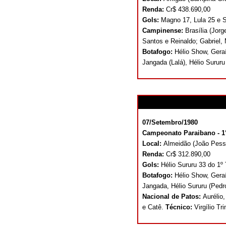
Renda:
Cr$ 438.690,00
Gols:
Magno 17, Lula 25 e 
Campinense:
Brasília (Jor
Santos e Reinaldo; Gabriel,
Botafogo:
Hélio Show, Gera
Jangada (Lalá), Hélio Sururu
07/Setembro/1980
Campeonato Paraibano - 1°
Local:
Almeidão (João Pes
Renda:
Cr$ 312.890,00
Gols:
Hélio Sururu 33 do 1º
Botafogo:
Hélio Show, Gera
Jangada, Hélio Sururu (Pedr
Nacional de Patos:
Aurélio,
e Catê.
Técnico:
Virgílio Tr