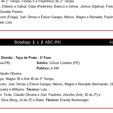
 do 1° Tempo; Freitas 6 e Paulinho12 do 2° Tempo.
 Eliberto e Cabral; Odair (Pedrinho), Belisco e Gilmar; Jaílson (Djalma), Frei
Geraldo Pereira.
cero (Fraga), Joel, Dimas e Édson Garapa; Nélson, Magno e Reinaldo; Pauli
ico:
Lula.
Botafogo
1
x
2
ABC-RN
41
Divisão - Taça de Prata - 1ª Fase
soa-PB)
Árbitro:
Gílson Cordeiro (PE)
Público:
9.344
áudio Oliveira.
mpo; Magno 39 e Arié 40 do 2º Tempo.
ícero, Joel, Dimas e Édson Garapa; Nélson, Magno e Reinaldo (Normando, 1
ervalo) e Williams.
Técnico:
Lula.
, Ticão, Cláudio Oliveira e Joel; Paulinho, Zezinho (Arié, 30 do 2º) e
Silva (Berg, 14 do 2º) e Babá.
Técnico:
Erandy Montenegro.