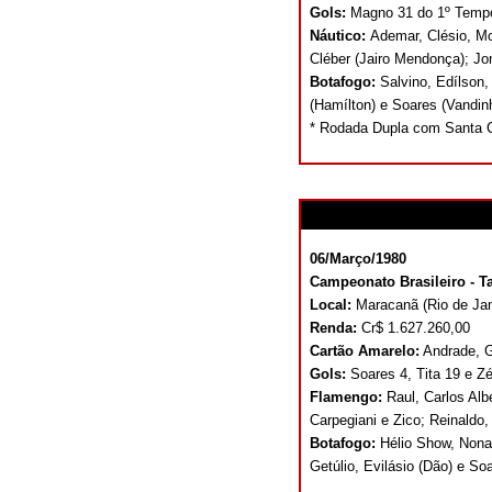
Gols:
Magno 31 do 1º Tempo;
Náutico:
Ademar, Clésio, Mo
Cléber (Jairo Mendonça); J
Botafogo:
Salvino, Edílson
(Hamílton) e Soares (Vandin
* Rodada Dupla com Santa C
06/Março/1980
Campeonato Brasileiro - Ta
Local:
Maracanã (Rio de Jan
Renda:
Cr$ 1.627.260,00
Cartão Amarelo:
Andrade, Ge
Gols:
Soares 4, Tita 19 e Z
Flamengo:
Raul, Carlos Alb
Carpegiani e Zico; Reinaldo, 
Botafogo:
Hélio Show, Nona
Getúlio, Evilásio (Dão) e So