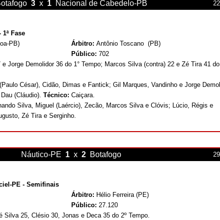
otafogo
3
x
1
Nacional de Cabedelo
-PB
22
 1ª Fase
soa-PB)
Árbitro:
Antônio Toscano
(PB)
Público:
702
 e Jorge Demolidor 36 do 1° Tempo; Marcos Silva (contra) 22 e Zé Tira 41 do
(Paulo César), Cidão, Dimas e Fantick; Gil Marques, Vandinho e Jorge Demol
 Dau (Cláudio).
Técnico:
Caiçara.
nando Silva, Miguel (Laércio), Zecão, Marcos Silva e Clóvis; Lúcio, Régis e
gusto, Zé Tira e Serginho.
Náutico-PE
1
x
2
Botafogo
29
iel-PE - Semifinais
Árbitro:
Hélio Ferreira (PE)
Público:
27.120
 Silva 25, Clésio 30, Jonas e Deca 35 do 2º Tempo.