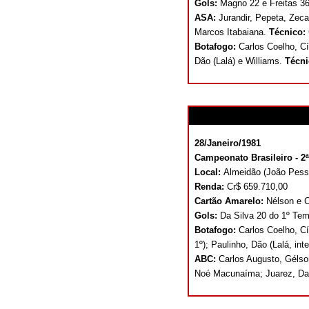
Gols:
Magno 22 e Freitas 36
ASA:
Jurandir, Pepeta, Zeca,
Marcos Itabaiana.
Técnico:
Botafogo:
Carlos Coelho, Cí
Dão (Lalá) e Williams.
Técn
28/Janeiro/1981
Campeonato Brasileiro - 2ª 
Local:
Almeidão (João Pes
Renda:
Cr$ 659.710,00
Cartão Amarelo:
Nélson e Cl
Gols:
Da Silva 20 do 1º Te
Botafogo:
Carlos Coelho, C
1º); Paulinho, Dão (Lalá, int
ABC:
Carlos Augusto, Gélson
Noé Macunaíma; Juarez, Da 