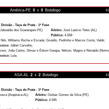
América-PE
0
x
0
Botafogo
41
Divisão - Taça de Prata - 1ª Fase
 (Jaboatão dos Guararapes-PE)
Árbitro:
José Laércio Teles (AL)
Público:
4.658
, Nilo, Williams Rocha e Escada; Givaldo, Pedrinho e Marcos Costa; Valdir,
cnico:
Jálber Carvalho.
ícero, João Carlos, Dimas e Édson Garapa; Nélson, Magno e Reinaldo (Norm
écnico:
Lula.
ASA-AL
2
x
2
Botafogo
41
Divisão - Taça de Prata - 1ª Fase
seca (Arapiraca-AL)
Árbitro:
Oséias Gomes da Silva (PE)
Público:
4.595
.