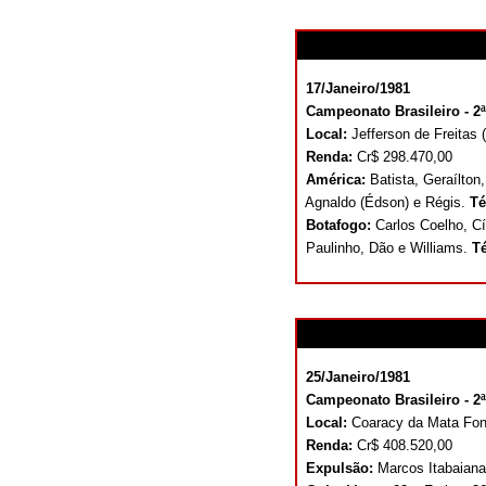
17/Janeiro/1981
Campeonato Brasileiro - 2ª 
Local:
Jefferson de Freitas
Renda:
Cr$ 298.470,00
América:
Batista, Geraílton
Agnaldo (Édson) e Régis.
Té
Botafogo:
Carlos Coelho, C
Paulinho, Dão e Williams.
T
25/Janeiro/1981
Campeonato Brasileiro - 2ª 
Local:
Coaracy da Mata Fon
Renda:
Cr$ 408.520,00
Expulsão:
Marcos Itabaiana