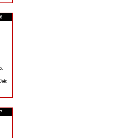
8
o,
Jair;
7