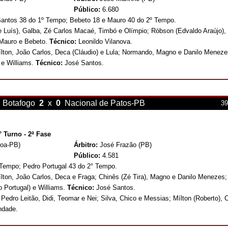
Público:
6.680
Santos 38 do 1º Tempo; Bebeto 18 e Mauro 40 do 2º Tempo.
ge Luís), Galba, Zé Carlos Macaé, Timbó e Olímpio; Róbson (Edvaldo Araújo),
 Mauro e Bebeto.
Técnico:
Leonildo Vilanova.
ílton, João Carlos, Deca (Cláudio) e Lula; Normando, Magno e Danilo Meneze
 e Williams.
Técnico:
José Santos.
Botafogo
2
x
0
Nacional de Patos
-PB
39
 Turno - 2ª Fase
soa-PB)
Árbitro:
José Frazão (PB)
Público:
4.581
 Tempo; Pedro Portugal 43 do 2° Tempo.
ílton, João Carlos, Deca e Fraga; Chinês (Zé Tira), Magno e Danilo Menezes;
o Portugal) e Williams.
Técnico:
José Santos.
 Pedro Leitão, Didi, Teomar e Nei; Silva, Chico e Messias; Mílton (Roberto), 
indade.