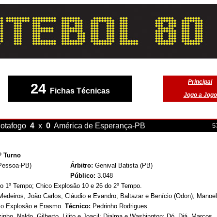
Principal
24
Fichas Técnicas
Jogo a Jogo
otafogo
4
x
0
América de Esperança-PB
5
º Turno
 Pessoa-PB)
Árbitro:
Genival Batista (PB)
Público:
3.048
do 1º Tempo; Chico Explosão 10 e 26 do 2º Tempo.
Medeiros, João Carlos, Cláudio e Evandro; Baltazar e Benício (Odon); Manoe
ico Explosão e Erasmo.
Técnico:
Pedrinho Rodrigues.
inho, Naldo, Gilberto, Lilito e Joacil; Djalma e Washington; Dó, Diá, Marcos