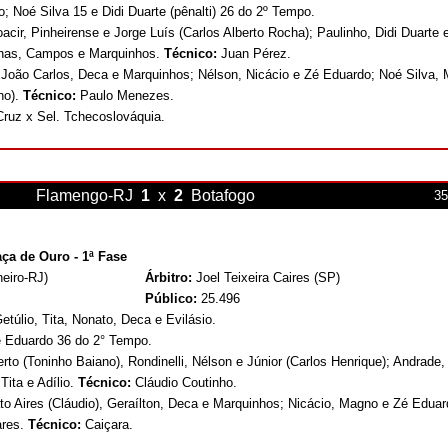
 Noé Silva 15 e Didi Duarte (pênalti) 26 do 2º Tempo.
acir, Pinheirense e Jorge Luís (Carlos Alberto Rocha); Paulinho, Didi Duarte 
onas, Campos e Marquinhos.
Técnico:
Juan Pérez.
, João Carlos, Deca e Marquinhos; Nélson, Nicácio e Zé Eduardo; Noé Silva,
ho).
Técnico:
Paulo Menezes.
ruz x Sel. Tchecoslováquia.
Flamengo-RJ
1
x
2
Botafogo
35
ça de Ouro - 1ª Fase
eiro-RJ)
Árbitro:
Joel Teixeira Caires (SP)
Público:
25.496
túlio, Tita, Nonato, Deca e Evilásio.
é Eduardo 36 do 2° Tempo.
erto (Toninho Baiano), Rondinelli, Nélson e Júnior (Carlos Henrique); Andrade,
Tita e Adílio.
Técnico:
Cláudio Coutinho.
to Aires (Cláudio), Geraílton, Deca e Marquinhos; Nicácio, Magno e Zé Eduar
ares.
Técnico:
Caiçara.