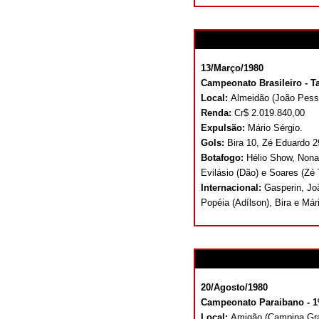
13/Março/1980
Campeonato Brasileiro - Ta
Local:
Almeidão (João Pes
Renda:
Cr$ 2.019.840,00
Expulsão:
Mário Sérgio.
Gols:
Bira 10, Zé Eduardo 
Botafogo:
Hélio Show, Nona
Evilásio (Dão) e Soares (Zé 
Internacional:
Gasperin, Joã
Popéia (Adílson), Bira e Már
20/Agosto/1980
Campeonato Paraibano - 1º
Local:
Amigão (Campina Gr