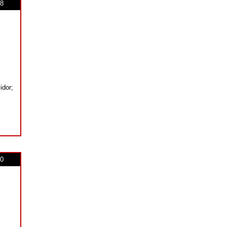
8
idor;
0