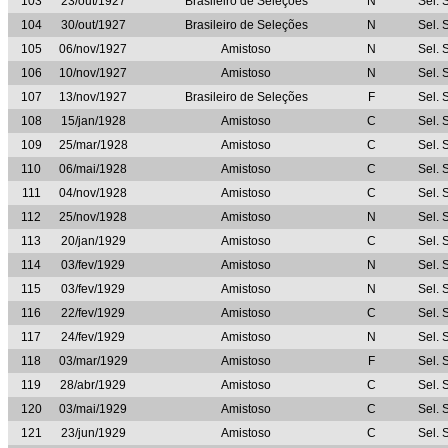
103
23/out/1927
Brasileiro de Seleções
N
Sel. 
104
30/out/1927
Brasileiro de Seleções
N
Sel. 
105
06/nov/1927
Amistoso
N
Sel. 
106
10/nov/1927
Amistoso
N
Sel. 
107
13/nov/1927
Brasileiro de Seleções
F
Sel. 
108
15/jan/1928
Amistoso
C
Sel. 
109
25/mar/1928
Amistoso
C
Sel. 
110
06/mai/1928
Amistoso
C
Sel. 
111
04/nov/1928
Amistoso
C
Sel. 
112
25/nov/1928
Amistoso
N
Sel. 
113
20/jan/1929
Amistoso
C
Sel. 
114
03/fev/1929
Amistoso
N
Sel. 
115
03/fev/1929
Amistoso
N
Sel. 
116
22/fev/1929
Amistoso
C
Sel. 
117
24/fev/1929
Amistoso
N
Sel. 
118
03/mar/1929
Amistoso
F
Sel. 
119
28/abr/1929
Amistoso
C
Sel. 
120
03/mai/1929
Amistoso
C
Sel. 
121
23/jun/1929
Amistoso
C
Sel. 