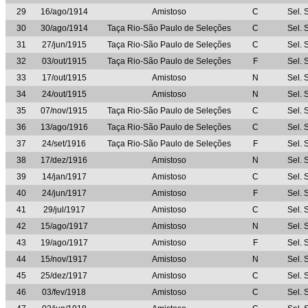
29
16/ago/1914
Amistoso
C
Sel. 
30
30/ago/1914
Taça Rio-São Paulo de Seleções
C
Sel. 
31
27/jun/1915
Taça Rio-São Paulo de Seleções
C
Sel. 
32
03/out/1915
Taça Rio-São Paulo de Seleções
F
Sel. 
33
17/out/1915
Amistoso
N
Sel. 
34
24/out/1915
Amistoso
N
Sel. 
35
07/nov/1915
Taça Rio-São Paulo de Seleções
C
Sel. 
36
13/ago/1916
Taça Rio-São Paulo de Seleções
C
Sel. 
37
24/set/1916
Taça Rio-São Paulo de Seleções
F
Sel. 
38
17/dez/1916
Amistoso
N
Sel. 
39
14/jan/1917
Amistoso
C
Sel. 
40
24/jun/1917
Amistoso
F
Sel. 
41
29/jul/1917
Amistoso
C
Sel. 
42
15/ago/1917
Amistoso
N
Sel. 
43
19/ago/1917
Amistoso
F
Sel. 
44
15/nov/1917
Amistoso
N
Sel. 
45
25/dez/1917
Amistoso
C
Sel. 
46
03/fev/1918
Amistoso
C
Sel. 