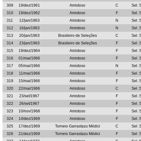
309
19/dez/1961
Amistoso
C
Sel. 
310
19/dez/1962
Amistoso
F
Sel. 
311
12/jan/1963
Amistoso
N
Sel. 
312
16/jan/1963
Amistoso
N
Sel. 
313
20/jan/1963
Brasileiro de Seleções
C
Sel. 
314
23/jan/1963
Brasileiro de Seleções
F
Sel. 
315
19/dez/1964
Amistoso
F
Sel. 
316
01/mai/1966
Amistoso
F
Sel. 
317
05/mai/1966
Amistoso
N
Sel. 
318
11/mai/1966
Amistoso
F
Sel. 
319
15/mai/1966
Amistoso
F
Sel. 
320
22/mai/1966
Amistoso
C
Sel. 
321
23/set/1967
Amistoso
F
Sel. 
322
26/set/1967
Amistoso
F
Sel. 
323
10/nov/1968
Amistoso
F
Sel. 
324
14/dez/1969
Amistoso
F
Sel. 
325
17/dez/1969
Torneio Garrastazu Médici
C
Sel. 
326
21/dez/1969
Torneio Garrastazu Médici
F
Sel. 