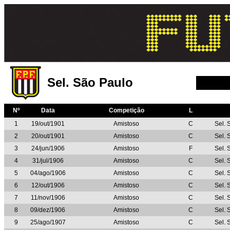
Sel. São Paulo
Nº
Data
Competição
L
1
19/out/1901
Amistoso
C
Sel. 
2
20/out/1901
Amistoso
C
Sel. 
3
24/jun/1906
Amistoso
F
Sel. 
4
31/jul/1906
Amistoso
C
Sel. 
5
04/ago/1906
Amistoso
C
Sel. 
6
12/out/1906
Amistoso
C
Sel. 
7
11/nov/1906
Amistoso
C
Sel. 
8
09/dez/1906
Amistoso
C
Sel. 
9
25/ago/1907
Amistoso
C
Sel. 