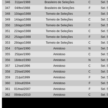
346
31/jan/1988
Brasileiro de Seleções
C
Sel. 
347
04/fev/1988
Brasileiro de Seleções
F
Sel. 
348
10/ago/1988
Torneio de Seleções
F
Sel. 
349
14/ago/1988
Torneio de Seleções
C
Sel. 
350
18/ago/1988
Torneio de Seleções
F
Sel. 
351
22/ago/1988
Torneio de Seleções
C
Sel. 
352
25/ago/1988
Torneio de Seleções
F
Sel. 
353
29/ago/1988
Torneio de Seleções
C
Sel. 
354
07/jan/1990
Amistoso
N
Sel. 
355
25/jan/1990
Amistoso
C
Sel. 
356
18/dez/1990
Amistoso
N
Sel. 
357
12/set/1996
Amistoso
C
Sel. 
358
25/set/1996
Amistoso
C
Sel. 
359
21/jul/1999
Amistoso
F
Sel. 
360
10/out/2004
Amistoso
F
Sel. 
361
01/mai/2007
Amistoso
F
Sel. 
362
09/dez/2010
Amistoso
C
Sel. 