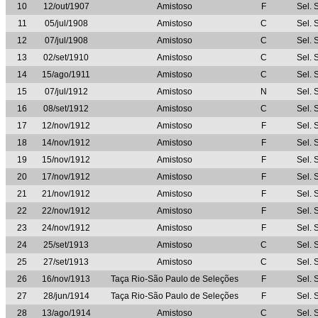
10
12/out/1907
Amistoso
F
Sel. 
11
05/jul/1908
Amistoso
C
Sel. 
12
07/jul/1908
Amistoso
C
Sel. 
13
02/set/1910
Amistoso
C
Sel. 
14
15/ago/1911
Amistoso
C
Sel. 
15
07/jul/1912
Amistoso
N
Sel. 
16
08/set/1912
Amistoso
C
Sel. 
17
12/nov/1912
Amistoso
F
Sel. 
18
14/nov/1912
Amistoso
F
Sel. 
19
15/nov/1912
Amistoso
F
Sel. 
20
17/nov/1912
Amistoso
F
Sel. 
21
21/nov/1912
Amistoso
F
Sel. 
22
22/nov/1912
Amistoso
F
Sel. 
23
24/nov/1912
Amistoso
F
Sel. 
24
25/set/1913
Amistoso
C
Sel. 
25
27/set/1913
Amistoso
C
Sel. 
26
16/nov/1913
Taça Rio-São Paulo de Seleções
F
Sel. 
27
28/jun/1914
Taça Rio-São Paulo de Seleções
F
Sel. 
28
13/ago/1914
Amistoso
C
Sel. 