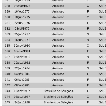
327
14/jan/1973
Amistoso
C
Sel. 
328
03/mar/1974
Amistoso
C
Sel. 
329
16/fev/1975
Amistoso
F
Sel. 
330
18/jun/1975
Amistoso
C
Sel. 
331
22/jun/1975
Amistoso
F
Sel. 
332
23/jul/1975
Amistoso
F
Sel. 
333
25/jan/1977
Amistoso
N
Sel. 
334
16/jun/1977
Amistoso
N
Sel. 
335
30/nov/1980
Amistoso
C
Sel. 
336
05/mar/1981
Amistoso
F
Sel. 
337
06/dez/1981
Amistoso
N
Sel. 
338
19/dez/1982
Amistoso
F
Sel. 
339
22/jan/1984
Amistoso
N
Sel. 
340
04/set/1986
Amistoso
F
Sel. 
341
06/set/1986
Amistoso
F
Sel. 
342
08/set/1986
Amistoso
F
Sel. 
343
05/dez/1987
Brasileiro de Seleções
F
Sel. 
344
08/dez/1987
Brasileiro de Seleções
C
Sel. 
345
24/jan/1988
Brasileiro de Seleções
F
Sel. 