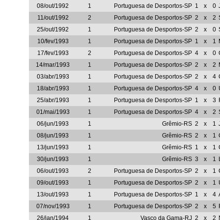
08/out/1992
1
Portuguesa de Desportos-SP
1
x
0
11/out/1992
2
Portuguesa de Desportos-SP
2
x
2
25/out/1992
1
Portuguesa de Desportos-SP
2
x
0
10/fev/1993
1
Portuguesa de Desportos-SP
1
x
1
17/fev/1993
2
Portuguesa de Desportos-SP
4
x
0
14/mar/1993
1
Portuguesa de Desportos-SP
2
x
2
03/abr/1993
1
Portuguesa de Desportos-SP
2
x
4
18/abr/1993
1
Portuguesa de Desportos-SP
4
x
0
25/abr/1993
1
Portuguesa de Desportos-SP
1
x
3
01/mai/1993
1
Portuguesa de Desportos-SP
4
x
2
06/jun/1993
1
Grêmio-RS
2
x
1
08/jun/1993
1
Grêmio-RS
2
x
1
13/jun/1993
1
Grêmio-RS
1
x
1
30/jun/1993
1
Grêmio-RS
3
x
1
06/out/1993
2
Portuguesa de Desportos-SP
2
x
1
09/out/1993
1
Portuguesa de Desportos-SP
2
x
1
13/out/1993
1
Portuguesa de Desportos-SP
1
x
4
07/nov/1993
1
Portuguesa de Desportos-SP
2
x
5
26/jan/1994
1
Vasco da Gama-RJ
2
x
2