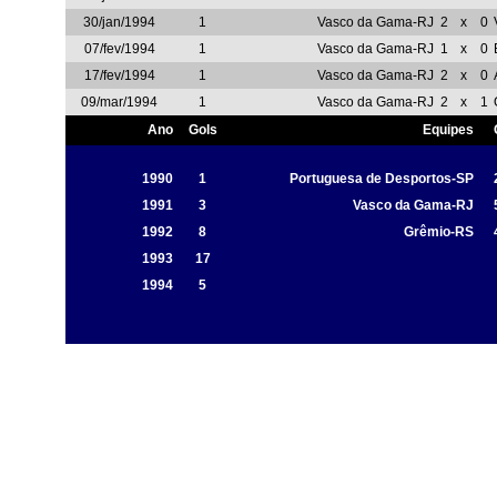
30/jan/1994
1
Vasco da Gama-RJ
2
x
0
07/fev/1994
1
Vasco da Gama-RJ
1
x
0
17/fev/1994
1
Vasco da Gama-RJ
2
x
0
09/mar/1994
1
Vasco da Gama-RJ
2
x
1
Ano
Gols
Equipes
1990
1
Portuguesa de Desportos-SP
1991
3
Vasco da Gama-RJ
1992
8
Grêmio-RS
1993
17
1994
5