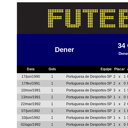
34
Dener
Dene
Data
Gols
Equipe
Placar
17/jun/1990
1
Portuguesa de Desportos-SP
2
x
1
17/fev/1991
1
Portuguesa de Desportos-SP
2
x
0
10/nov/1991
1
Portuguesa de Desportos-SP
3
x
1
13/nov/1991
1
Portuguesa de Desportos-SP
1
x
0
22/mar/1992
1
Portuguesa de Desportos-SP
1
x
2
07/jun/1992
1
Portuguesa de Desportos-SP
2
x
1
10/jun/1992
1
Portuguesa de Desportos-SP
1
x
1
02/ago/1992
1
Portuguesa de Desportos-SP
1
x
0