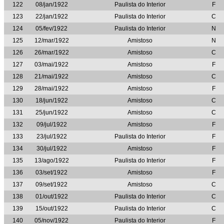
122
08/jan/1922
Paulista do Interior
F
123
22/jan/1922
Paulista do Interior
C
124
05/fev/1922
Paulista do Interior
N
125
12/mar/1922
Amistoso
N
126
26/mar/1922
Amistoso
C
127
03/mai/1922
Amistoso
F
128
21/mai/1922
Amistoso
C
129
28/mai/1922
Amistoso
F
130
18/jun/1922
Amistoso
C
131
25/jun/1922
Amistoso
C
132
09/jul/1922
Amistoso
F
133
23/jul/1922
Paulista do Interior
F
134
30/jul/1922
Amistoso
F
135
13/ago/1922
Paulista do Interior
F
136
03/set/1922
Amistoso
F
137
09/set/1922
Amistoso
C
138
01/out/1922
Paulista do Interior
C
139
15/out/1922
Paulista do Interior
C
140
05/nov/1922
Paulista do Interior
F