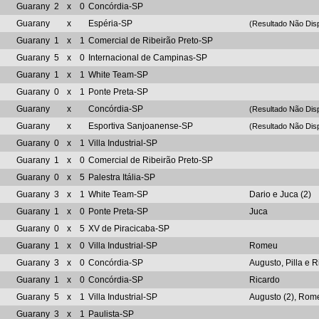
Guarany
2
x
0
Concórdia-SP
Guarany
x
Espéria-SP
(Resultado Não Disp
Guarany
1
x
1
Comercial de Ribeirão Preto-SP
Guarany
5
x
0
Internacional de Campinas-SP
Guarany
1
x
1
White Team-SP
Guarany
0
x
1
Ponte Preta-SP
Guarany
x
Concórdia-SP
(Resultado Não Disp
Guarany
x
Esportiva Sanjoanense-SP
(Resultado Não Disp
Guarany
0
x
1
Villa Industrial-SP
Guarany
1
x
0
Comercial de Ribeirão Preto-SP
Guarany
0
x
5
Palestra Itália-SP
Guarany
3
x
1
White Team-SP
Dario e Juca (2)
Guarany
1
x
0
Ponte Preta-SP
Juca
Guarany
0
x
5
XV de Piracicaba-SP
Guarany
1
x
0
Villa Industrial-SP
Romeu
Guarany
3
x
0
Concórdia-SP
Augusto, Pilla e 
Guarany
1
x
0
Concórdia-SP
Ricardo
Guarany
5
x
1
Villa Industrial-SP
Augusto (2), Rom
Guarany
3
x
1
Paulista-SP