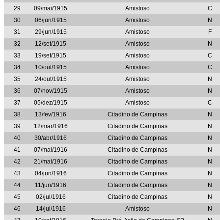
29
09/mai/1915
Amistoso
C
30
06/jun/1915
Amistoso
N
31
29/jun/1915
Amistoso
F
32
12/set/1915
Amistoso
N
33
19/set/1915
Amistoso
C
34
10/out/1915
Amistoso
C
35
24/out/1915
Amistoso
N
36
07/nov/1915
Amistoso
N
37
05/dez/1915
Amistoso
C
38
13/fev/1916
Citadino de Campinas
N
39
12/mar/1916
Citadino de Campinas
N
40
30/abr/1916
Citadino de Campinas
N
41
07/mai/1916
Citadino de Campinas
N
42
21/mai/1916
Citadino de Campinas
N
43
04/jun/1916
Citadino de Campinas
N
44
11/jun/1916
Citadino de Campinas
N
45
02/jul/1916
Citadino de Campinas
N
46
14/jul/1916
Amistoso
N