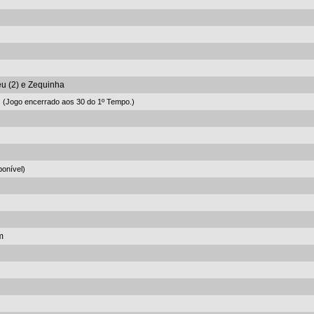
eu (2) e Zequinha
(Jogo encerrado aos 30 do 1º Tempo.)
onível)
m