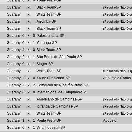
Guarany
0
x
0
Ponte Preta-SP
Guarany
x
Black Team-SP
(Resultado Não Disp
Guarany
x
White Team-SP
(Resultado Não Disp
Guarany
x
Arromba-SP
(Resultado Não Disp
Guarany
x
Black Team-SP
(Resultado Não Disp
Guarany
0
x
0
Palestra Itália-SP
Guarany
0
x
1
Ypiranga-SP
Guarany
4
x
0
Black Team-SP
Guarany
2
x
1
São Bento de São Paulo-SP
Guarany
0
x
1
Singer-SP
Guarany
x
White Team-SP
(Resultado Não Disp
Guarany
2
x
0
XV de Piracicaba-SP
Augusto e Carlos
Guarany
2
x
2
Comercial de Ribeirão Preto-SP
Guarany
8
x
0
Internacional de Campinas-SP
Guarany
x
Americano de Campinas-SP
(Resultado Não Disp
Guarany
x
Ipiranga de Campinas-SP
(Resultado Não Disp
Guarany
x
White Team-SP
(Resultado Não Disp
Guarany
1
x
1
Ponte Preta-SP
Augusto
Guarany
0
x
1
Villa Industrial-SP