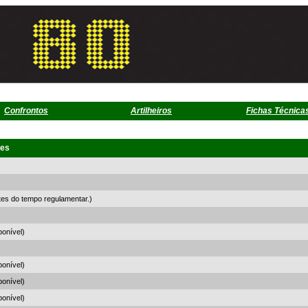
Confrontos
Artilheiros
Fichas Técnica
ões
es do tempo regulamentar.)
onível)
onível)
onível)
onível)