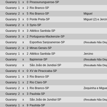
Guarany
1
x
0
Pirassununguense-SP
Guarany
1
x
2
Rio Branco-SP
Guarany
2
x
5
Rio Branco-SP
Miguel
Guarany
3
x
0
Ponte Preta-SP
Miguel (2) e Jerci
Guarany
2
x
3
Syrio-SP
Guarany
0
x
3
Atlético Santista-SP
Guarany
3
x
2
Portuguesa-Mackenzie-SP
Guarany
x
Esportiva Sanjoanense-SP
(Resultado Não Disp
Guarany
2
x
2
Minas Gerais-SP
Guarany
1
x
2
Atlético Santista-SP
Jercino
Guarany
x
Itapirense-SP
(Resultado Não Disp
Guarany
x
São João de Jundiaí-SP
(Resultado Não Disp
Guarany
4
x
0
XV de Piracicaba-SP
Guarany
1
x
3
Rio Branco-SP
Guarany
1
x
2
Rio Claro-SP
Guarany
2
x
1
Rio Branco-SP
Zequinha e Migue
Guarany
2
x
3
Paulista-SP
Guarany
x
São João de Jundiaí-SP
(Resultado Não Disp
Guarany
1
x
9
Paulista-SP