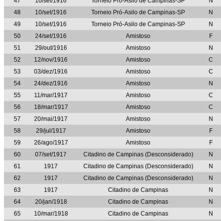
47
10/set/1916
Torneio Pró-Asilo de Campinas-SP
N
48
10/set/1916
Torneio Pró-Asilo de Campinas-SP
N
49
10/set/1916
Torneio Pró-Asilo de Campinas-SP
N
50
24/set/1916
Amistoso
F
51
29/out/1916
Amistoso
N
52
12/nov/1916
Amistoso
C
53
03/dez/1916
Amistoso
C
54
24/dez/1916
Amistoso
N
55
11/mar/1917
Amistoso
C
56
18/mar/1917
Amistoso
C
57
20/mai/1917
Amistoso
N
58
29/jul/1917
Amistoso
F
59
26/ago/1917
Amistoso
F
60
07/set/1917
Citadino de Campinas (Desconsiderado)
N
61
1917
Citadino de Campinas (Desconsiderado)
N
62
1917
Citadino de Campinas (Desconsiderado)
N
63
1917
Citadino de Campinas
N
64
20/jan/1918
Citadino de Campinas
N
65
10/mar/1918
Citadino de Campinas
N