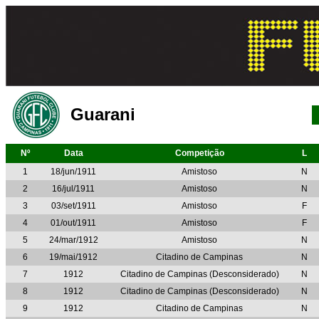
Guarani
Nº
Data
Competição
L
1
18/jun/1911
Amistoso
N
2
16/jul/1911
Amistoso
N
3
03/set/1911
Amistoso
F
4
01/out/1911
Amistoso
F
5
24/mar/1912
Amistoso
N
6
19/mai/1912
Citadino de Campinas
N
7
1912
Citadino de Campinas (Desconsiderado)
N
8
1912
Citadino de Campinas (Desconsiderado)
N
9
1912
Citadino de Campinas
N