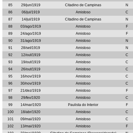
85
29/jun/1919
Citadino de Campinas
N
86
06/jul/1919
Amistoso
C
87
14/jul/1919
Citadino de Campinas
N
88
03/ago/1919
Amistoso
F
89
24/ago/1919
Amistoso
F
90
31/ago/1919
Amistoso
N
91
28/set/1919
Amistoso
N
92
12/out/1919
Amistoso
C
93
19/out/1919
Amistoso
C
94
26/out/1919
Amistoso
C
95
16/nov/1919
Amistoso
C
96
30/nov/1919
Amistoso
C
97
21/dez/1919
Amistoso
F
98
29/fev/1920
Amistoso
C
99
14/mar/1920
Paulista do Interior
F
100
18/abr/1920
Amistoso
C
101
09/mai/1920
Amistoso
C
102
13/mai/1920
Amistoso
F