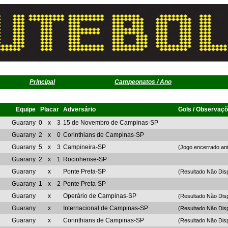
Principal
Campeonatos / Ano
Equipe
Placar
Adversário
Gols / Observaç
Guarany
0
x
3
15 de Novembro de Campinas-SP
Guarany
2
x
0
Corinthians de Campinas-SP
Guarany
5
x
3
Campineira-SP
(Jogo encerrado ant
Guarany
2
x
1
Rocinhense-SP
Guarany
x
Ponte Preta-SP
(Resultado Não Disp
Guarany
1
x
2
Ponte Preta-SP
Guarany
x
Operário de Campinas-SP
(Resultado Não Disp
Guarany
x
Internacional de Campinas-SP
(Resultado Não Disp
Guarany
x
Corinthians de Campinas-SP
(Resultado Não Disp