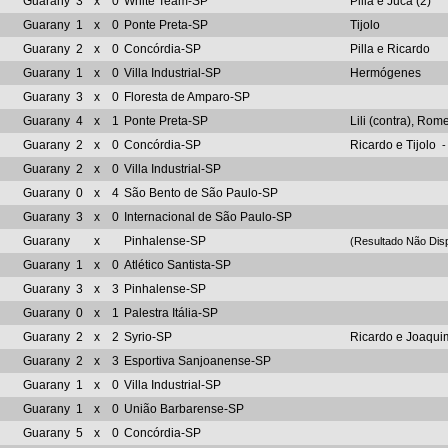
Guarany
3
x
0
White Team-SP
Pilla e Juca (2)
Guarany
1
x
0
Ponte Preta-SP
Tijolo
Guarany
2
x
0
Concórdia-SP
Pilla e Ricardo
Guarany
1
x
0
Villa Industrial-SP
Hermógenes
Guarany
3
x
0
Floresta de Amparo-SP
Guarany
4
x
1
Ponte Preta-SP
Lili (contra), Rom
Guarany
2
x
0
Concórdia-SP
Ricardo e Tijolo
-
Guarany
2
x
0
Villa Industrial-SP
Guarany
0
x
4
São Bento de São Paulo-SP
Guarany
3
x
0
Internacional de São Paulo-SP
Guarany
x
Pinhalense-SP
(Resultado Não Disp
Guarany
1
x
0
Atlético Santista-SP
Guarany
3
x
3
Pinhalense-SP
Guarany
0
x
1
Palestra Itália-SP
Guarany
2
x
2
Syrio-SP
Ricardo e Joaqui
Guarany
2
x
3
Esportiva Sanjoanense-SP
Guarany
1
x
0
Villa Industrial-SP
Guarany
1
x
0
União Barbarense-SP
Guarany
5
x
0
Concórdia-SP