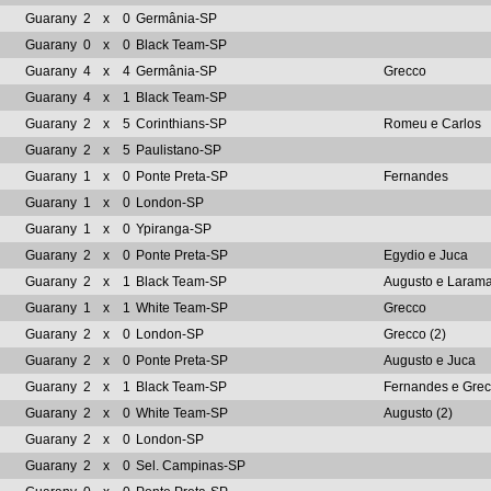
Guarany
2
x
0
Germânia-SP
Guarany
0
x
0
Black Team-SP
Guarany
4
x
4
Germânia-SP
Grecco
Guarany
4
x
1
Black Team-SP
Guarany
2
x
5
Corinthians-SP
Romeu e Carlos
Guarany
2
x
5
Paulistano-SP
Guarany
1
x
0
Ponte Preta-SP
Fernandes
Guarany
1
x
0
London-SP
Guarany
1
x
0
Ypiranga-SP
Guarany
2
x
0
Ponte Preta-SP
Egydio e Juca
Guarany
2
x
1
Black Team-SP
Augusto e Laram
Guarany
1
x
1
White Team-SP
Grecco
Guarany
2
x
0
London-SP
Grecco (2)
Guarany
2
x
0
Ponte Preta-SP
Augusto e Juca
Guarany
2
x
1
Black Team-SP
Fernandes e Gre
Guarany
2
x
0
White Team-SP
Augusto (2)
Guarany
2
x
0
London-SP
Guarany
2
x
0
Sel. Campinas-SP