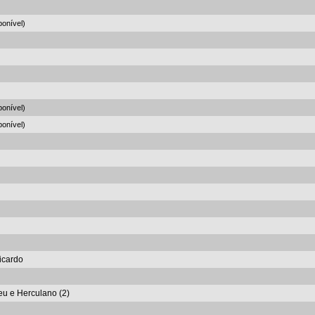
onível)
onível)
onível)
Ricardo
eu e Herculano (2)