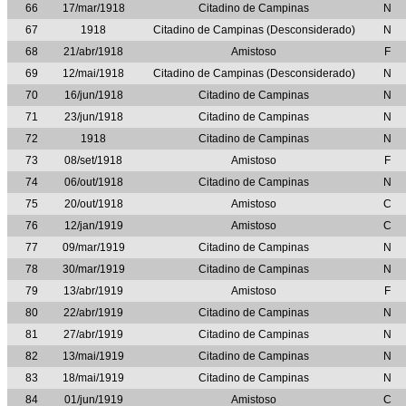
66
17/mar/1918
Citadino de Campinas
N
67
1918
Citadino de Campinas (Desconsiderado)
N
68
21/abr/1918
Amistoso
F
69
12/mai/1918
Citadino de Campinas (Desconsiderado)
N
70
16/jun/1918
Citadino de Campinas
N
71
23/jun/1918
Citadino de Campinas
N
72
1918
Citadino de Campinas
N
73
08/set/1918
Amistoso
F
74
06/out/1918
Citadino de Campinas
N
75
20/out/1918
Amistoso
C
76
12/jan/1919
Amistoso
C
77
09/mar/1919
Citadino de Campinas
N
78
30/mar/1919
Citadino de Campinas
N
79
13/abr/1919
Amistoso
F
80
22/abr/1919
Citadino de Campinas
N
81
27/abr/1919
Citadino de Campinas
N
82
13/mai/1919
Citadino de Campinas
N
83
18/mai/1919
Citadino de Campinas
N
84
01/jun/1919
Amistoso
C