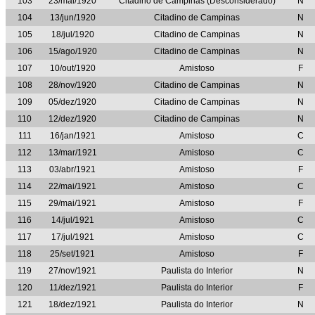
103
23/mai/1920
Citadino de Campinas (Desconsiderado)
N
104
13/jun/1920
Citadino de Campinas
N
105
18/jul/1920
Citadino de Campinas
N
106
15/ago/1920
Citadino de Campinas
N
107
10/out/1920
Amistoso
F
108
28/nov/1920
Citadino de Campinas
N
109
05/dez/1920
Citadino de Campinas
N
110
12/dez/1920
Citadino de Campinas
N
111
16/jan/1921
Amistoso
C
112
13/mar/1921
Amistoso
C
113
03/abr/1921
Amistoso
F
114
22/mai/1921
Amistoso
C
115
29/mai/1921
Amistoso
F
116
14/jul/1921
Amistoso
C
117
17/jul/1921
Amistoso
C
118
25/set/1921
Amistoso
F
119
27/nov/1921
Paulista do Interior
N
120
11/dez/1921
Paulista do Interior
F
121
18/dez/1921
Paulista do Interior
N