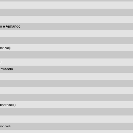
olo e Armando
onível)
u
 Armando
mpareceu.)
onível)