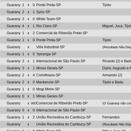
Guarany
1
x
0
Ponte Preta-SP
Tijolo
Guarany
2
x
1
Syrio-SP
Guarany
3
x
0
White Team-SP
Guarany
4
x
1
Rio Claro-SP
Miguel, Juca, Tij
Guarany
1
x
2
Comercial de Ribeirão Preto-SP
Guarany
1
x
0
Ponte Preta-SP
Tijolo
Guarany
x
Villa Industrial-SP
(Resultado Não Disp
Guarany
1
x
0
Ypiranga-SP
Guarany
3
x
1
Internacional de São Paulo-SP
Ricardo (2) e Bad
Guarany
3
x
1
Minas Gerais-SP
Dario, Augusto e
Guarany
2
x
4
Corinthians-SP
Armando (2)
Guarany
2
x
0
Mackenzie-SP
Tijolo e Badu
Guarany
1
x
0
Mogi Mirim-SP
Guarany
0
x
1
Minas Gerais-SP
Guarany
x
Comercial de Ribeirão Preto-SP
WO
(O Guarany não co
Guarany
0
x
0
Internacional de São Paulo-SP
Guarany
1
x
2
União Recreativa do Cambucy-SP
Fernandes
Guarany
x
União Recreativa do Cambucy-SP
(Resultado Não Disp