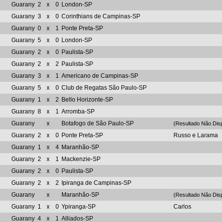
Guarany
2
x
0
London-SP
Guarany
3
x
0
Corinthians de Campinas-SP
Guarany
0
x
1
Ponte Preta-SP
Guarany
5
x
0
London-SP
Guarany
2
x
0
Paulista-SP
Guarany
2
x
2
Paulista-SP
Guarany
3
x
1
Americano de Campinas-SP
Guarany
5
x
0
Club de Regatas São Paulo-SP
Guarany
1
x
2
Bello Horizonte-SP
Guarany
8
x
1
Arromba-SP
Guarany
x
Botafogo de São Paulo-SP
(Resultado Não Disp
Guarany
2
x
0
Ponte Preta-SP
Russo e Larama
Guarany
1
x
4
Maranhão-SP
Guarany
2
x
1
Mackenzie-SP
Guarany
2
x
0
Paulista-SP
Guarany
2
x
2
Ipiranga de Campinas-SP
Guarany
x
Maranhão-SP
(Resultado Não Disp
Guarany
1
x
0
Ypiranga-SP
Carlos
Guarany
4
x
1
Alliados-SP