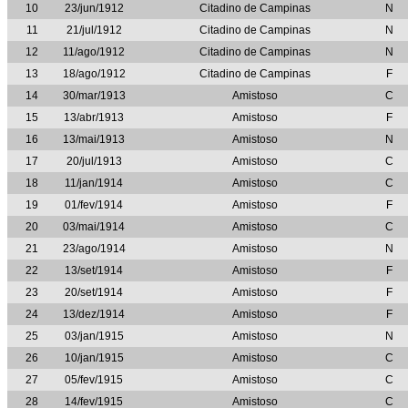
10
23/jun/1912
Citadino de Campinas
N
11
21/jul/1912
Citadino de Campinas
N
12
11/ago/1912
Citadino de Campinas
N
13
18/ago/1912
Citadino de Campinas
F
14
30/mar/1913
Amistoso
C
15
13/abr/1913
Amistoso
F
16
13/mai/1913
Amistoso
N
17
20/jul/1913
Amistoso
C
18
11/jan/1914
Amistoso
C
19
01/fev/1914
Amistoso
F
20
03/mai/1914
Amistoso
C
21
23/ago/1914
Amistoso
N
22
13/set/1914
Amistoso
F
23
20/set/1914
Amistoso
F
24
13/dez/1914
Amistoso
F
25
03/jan/1915
Amistoso
N
26
10/jan/1915
Amistoso
C
27
05/fev/1915
Amistoso
C
28
14/fev/1915
Amistoso
C